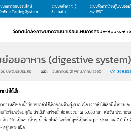
ระบบการสอบออนไลน์
ระบบคลังความรู้
ระบบจัดการเรียนรู้แบบออน
Online Testing System
Scimath
My IPST
วีดิทัศน์
คลังภาพ
บทความ
บทเรียน
แผนการสอน
E-Books
In
ย่อยอาหาร (digestive system)
รจน์ ปพัฒน์เปรมสิริ
เมื่อ : 
วันอาทิตย์, 21 พฤษภาคม 2560
369,65
จากลำไส้เล็ก
าการหลั่งของน้ำย่อยจากลำไส้เล็กค่อนข้างยุ่งยาก เนื่องจากลำไส้เล็กมีทั้งการย่
ึมเกิดขึ้นพร้อมๆกัน ลำไส้เล็กสร้างน้ำย่อยประมาณ 3,000 มล. ต่อวัน ประกอบ
 อีก 2% เป็นสารอื่นๆ น้ำย่อยในลำไส้เล็กมีฤทธิ์เป็นด่าง pH ประมาณ 7.0 ถึง 7
 อยู่หลายชนิด