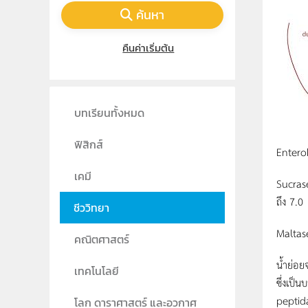
ค้นหา
คืนค่าเริ่มต้น
บทเรียนทั้งหมด
ฟิสิกส์
Enterok
เคมี
Sucrase
ถึง 7.0
ชีววิทยา
Maltase
คณิตศาสตร์
น้ำย่อย
เทคโนโลยี
ซึ่งเป็
peptida
โลก ดาราศาสตร์ และอวกาศ