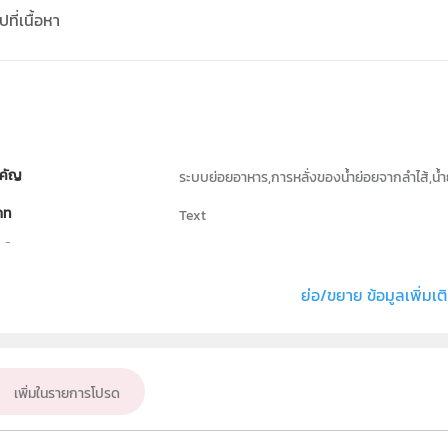
ที่เนื้อหา
คัญ
ระบบย่อยอาหาร,การหลั่งของน้ำย่อยจากลำไส้,น้ำ
ภท
Text
ธิ์
สถาบันส่งเสริมการสอนวิทยาศาสตร์และเทคโนโลย
่ง หรือ เจ้าของผลงาน
อติโรจน์ ปพัฒน์เปรมสิริ
ย่อ/ขยาย ข้อมูลเพิ่มเต
ชีววิทยา
ั้น
ม.1, ม.2, ม.3, ม.4, ม.5, ม.6
เพิ่มในรายการโปรด
เป้าหมาย
ครู, นักเรียน