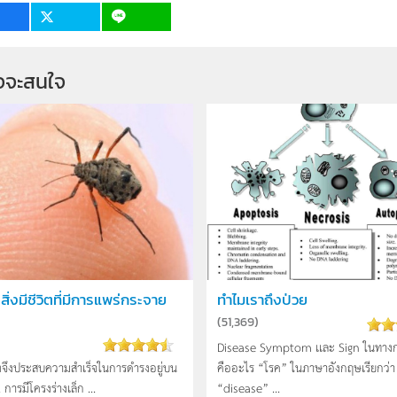
3
9
จจะสนใจ
ิ่งมีชีวิตที่มีการแพร่กระจาย
ทำไมเราถึงป่วย
(
51,369
)
Disease Symptom เเละ Sign ในทางก
งจึงประสบความสำเร็จในการดำรงอยู่บน
คืออะไร “โรค” ในภาษาอังกฤษเรียกว่า
 การมีโครงร่างเล็ก ...
“disease” ...