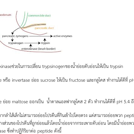
inaseช่วยในการเปลี่ยน trypsinogenของน้ำย่อยตับอ่อนให้เป็น trypsin
 หรือ invertase ย่อย sucrose ให้เป็น fructose และกลูโคส ทำงานได้ดีที่ p
 ย่อย maltose ออกเป็น น้ำตาลแอลฟากลูโคส 2 ตัว ทำงานได้ดีที่ pH 5.4 ถึ
จากลำไส้เล็กไม่สามารถย่อยโปรตีนที่กินเข้าไปโดยตรง แต่สามารถย่อยพวก pept
นบางส่วนของโปรตีนที่ถูกย่อยแล้วโดยน้ำย่อยจากกระเพาะตับอ่อน โดยมีน้ำย่อยพ
se ซึ่งทำปฏิกิริยาต่อ peptide ดังนี้