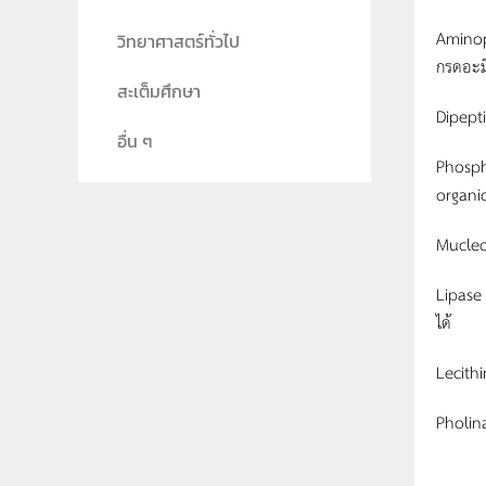
Aminope
วิทยาศาสตร์ทั่วไป
กรดอะม
สะเต็มศึกษา
Dipept
อื่น ๆ
Phosph
organi
Mucleo
Lipase 
ได้
Lecith
Pholin