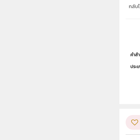
กลับไป
คำสำ
ประเ
ลิขสิท
ผู้แต
วิชา
ระดับช
กลุ่ม