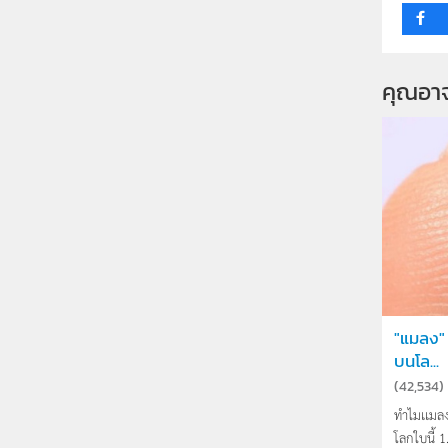
คุณอา
"แมลง" ส
บนโล...
(
42,534
)
ทำไมเเมล
โลกใบนี้ 1.