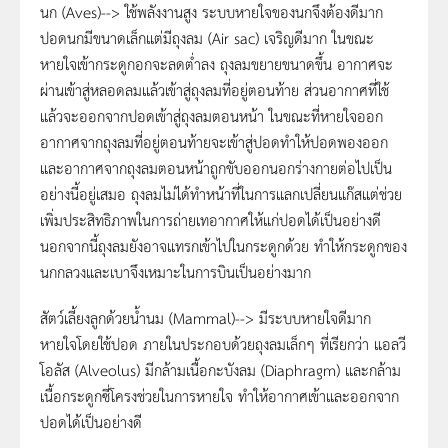
นก (Aves)--> ใช้พลังงานสูง ระบบหายใจของนกจึงต้องดีมาก
ปอดนกมีขนาดเล็กแต่มีถุงลม (Air sac) เจริญดีมาก ในขณะ
หายใจเข้ากระดูกอกจะลดต่ำลง ถุงลมขยายขนาดขึ้น อากาศจะ
ผ่านเข้าสู่หลอดลมแล้วเข้าสู่ถุงลมที่อยู่ตอนท้าย ส่วนอากาศที่ใช้
แล้วจะออกจากปอดเข้าสู่ถุงลมตอนหน้า ในขณะที่หายใจออก
อากาศจากถุงลมที่อยู่ตอนท้ายจะเข้าสู่ปอดทำให้ปอดพองออก
และอากาศจากถุงลมตอนหน้าถูกขับออกนอกร่างกายต่อไปเป็น
อย่างนี้อยู่เสมอ ถุงลมไม่ได้ทำหน้าที่ในการแลกเปลี่ยนแก๊สแต่ช่วย
เพิ่มประสิทธิภาพในการถ่ายเทอากาศให้แก่ปอดได้เป็นอย่างดี
นอกจากนี้ถุงลมยังอาจแทรกเข้าไปในกระดูกด้วย ทำให้กระดูกของ
นกกลวงและเบาจึงเหมาะในการบินเป็นอย่างมาก
สัตว์เลี้ยงลูกด้วยน้ำนม (Mammal)--> มีระบบหายใจดีมาก
หายใจโดยใช้ปอด ภายในประกอบด้วยถุงลมเล็กๆ ที่เรียกว่า แอลวี
โอลัส (Alveolus) มีกล้ามเนื้อกะบังลม (Diaphragm) และกล้าม
เนื้อกระดูกซี่โครงช่วยในการหายใจ ทำให้อากาศเข้าและออกจาก
ปอดได้เป็นอย่างดี