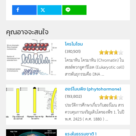
กลุ่มเป้าหมาย
ครู, นักเรียน
8
11
คุณอาจจะสนใจ
โครโมโซม
(
310,501
)
โครมาทิน โครมาทิน (Chromatin) ใน
เซลล์พวกยูคาริโอต (Eukaryotic cell)
สารพันธุกรรมคือ DNA ...
ฮอร์โมนพืช (phytohormone)
(
193,802
)
ประวัติการศึกษาเกี่ยวกับฮอร์โมน สาร
ควบคุมการเจริญเติบโตของพืช 1. ในปี
พ.ศ. 2423 ( ค.ศ. 1880 ) ...
แรงในธรรมชาติ 1