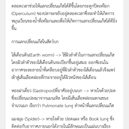
ตลอดเวลาช่วยให้แลกเปลี่ยนแก๊สได้ดีขึ้นโดยกระดูกปิดเหงือก
(Operculum) ของปลาจะขยับอยู่ตลอดเวลาซึ่งจะทำให้เกิดการ
หมุนเวียนของน้ำที่เหงือกและเพื่อให้เกิดการแลกเปลี่ยนแก๊สได้ดียิ่ง
ขึ้น
การแลกเปลี่ยนแก๊สในสัตว์บก
ไส้เดือนดิน(Earth worm) --> ใช้ผิวลำตัวในการแลกเปลี่ยนแก๊ส
โดยผิวลำตัวของไส้เดือนดินจะเปียกชื้นอยู่เสมอ ออกซิเจนใน
อากาศจะละลายน้ำที่เคลือบอยู่ที่ผิวลำตัวของไส้เดือนแล้วจึงแพร่
เข้าสู่เส้นเลือดฝอยที่กระจายอยู่ใต้ผิวหนังของไส้เดือน
หอยฝาเดี่ยว (Gastropod)ที่อาศัยอยู่บนบก --> หายใจด้วยปอด
ซึ่งเปลี่ยนแปลงมาจากแมนเทิล โดยมีเส้นเลือดฝอยแตกแขนง
จำนวนมก เรียกว่า Pulmonate lung ทำหน้าที่แลกเปลี่ยนแก๊ส
แมงมุม (Spider)--> หายใจด้วย ปอดแผง หรือ Book lung ซึ่ง
ติดต่อกับอากาศภายนอกได้ภายในมีลักษณะเป็นแผ่นบางเรียง