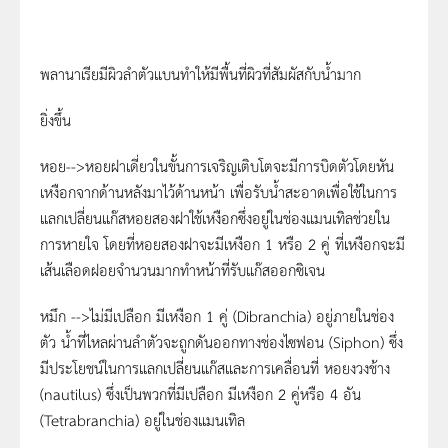
พลานาเรียมีผิวลำตัวแบนทำให้มีพื้นที่ผิวที่สัมผัสกับน้ำมาก
ยิ่งขึ้น
หอย-->หอยฝาเดี่ยวในขั้นการเจริญเติบโตจะมีการบิดตัวโดยหัน
เหงือกจากด้านหลังมาไว้ด้านหน้า เพื่อรับน้ำสะอาดเพื่อใช้ในการ
แลกเปลี่ยนแก๊สหอยสองฝาใช้เหงือกซึ่งอยู่ในช่องแมนเทิลช่วยใน
การหายใจ โดยที่หอยสองฝาจะมีเหงือก 1 หรือ 2 คู่ ที่เหงือกจะมี
เส้นเลือดฝอยจำนวนมากทำหน้าที่รับแก๊สออกซิเจน
หมึก -->ไม่มีเปลือก มีเหงือก 1 คู่ (Dibranchia) อยู่ภายในช่อง
ตัว น้ำที่ไหลผ่านลำตัวจะถูกดันออกทางช่องไซฟอน (Siphon) ซึ่ง
มีประโยชน์ในการแลกเปลี่ยนแก๊สและการเคลื่อนที่ หอยงวงช้าง
(nautilus) ซึ่งเป็นพวกที่มีเปลือก มีเหงือก 2 คู่หรือ 4 อัน
(Tetrabranchia) อยู่ในช่องแมนเทิล