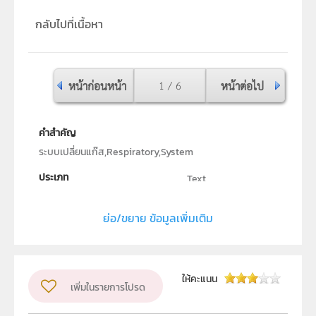
กลับไปที่เนื้อหา
หน้าก่อนหน้า
1 / 6
หน้าต่อไป
คำสำคัญ
ระบบเปลี่ยนแก๊ส,Respiratory,System
ประเภท
Text
ลิขสิทธิ์
ย่อ/ขยาย ข้อมูลเพิ่มเติม
สถาบันส่งเสริมการสอนวิทยาศาสตร์และเทคโนโลยี (สสวท.)
ผู้แต่ง หรือ เจ้าของผลงาน
อาภรณ์ รับไซ
วิชา
ชีววิทยา
ให้คะแนน
เพิ่มในรายการโปรด
ระดับชั้น
ม.4, ม.5, ม.6