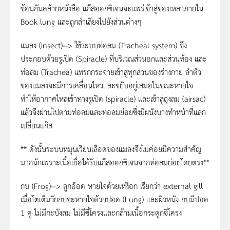
ซ้อนกันคล้ายหนังสือ แก๊สออกซิเจนจะแพร่เข้าสู่ของเหลวภายใน
Book lung และถูกลำเลียงไปยังส่วนต่างๆ
แมลง (Insect)--> ใช้ระบบท่อลม (Tracheal system) ซึ่ง
ประกอบด้วยรูเปิด (Spiracle) ที่บริเวณส่วนอกและส่วนท้อง และ
ท่อลม (Trachea) แทรกกระจายเข้าสู่ทุกส่วนของร่างกาย ลำตัว
ของแมลงจะมีการเคลื่อนไหวและขยับอยู่เสมอในขณะหายใจ
ทำให้อากาศไหลเข้าทางรูเปิด (spiracle) และเข้าสู่ถุงลม (airsac)
แล้วจึงผ่านไปตามท่อลมและท่อลมย่อยซึ่งมีผนังบางทำหน้าที่แลก
เปลี่ยนแก๊ส
** ดังนั้นระบบหมุนเวียนเลือดของแมลงจึงไม่ค่อยมีความสำคัญ
มากนักเพราะเนื้อเยื่อได้รับแก๊สออกซิเจนจากท่อลมย่อยโดยตรง**
กบ (Frog)--> ลูกอ๊อด หายใจด้วยเหงือก เรียกว่า external gill
เมื่อโตเต็มวัยกบจะหายใจด้วยปอด (Lung) และผิวหนัง กบมีปอด
1 คู่ ไม่มีกะบังลม ไม่มีซี่โครงและกล้ามเนื้อกระดูกซี่โครง