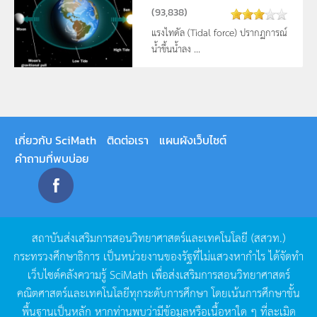
(
93,838
)
แรงไทดัล (Tidal force) ปรากฏการณ์
น้ำขึ้นน้ำลง ...
เกี่ยวกับ SciMath
ติดต่อเรา
แผนผังเว็บไซต์
คำถามที่พบบ่อย
สถาบันส่งเสริมการสอนวิทยาศาสตร์และเทคโนโลยี
(
สสวท
.)
กระทรวงศึกษาธิการ
เป็นหน่วยงานของรัฐที่ไม่แสวงหากำไร
ได้จัดทำ
เว็บไซต์คลังความรู้
SciMath
เพื่อส่งเสริมการสอนวิทยาศาสตร์
คณิตศาสตร์และเทคโนโลยีทุกระดับการศึกษา
โดยเน้นการศึกษาขั้น
พื้นฐานเป็นหลัก
หากท่านพบว่ามีข้อมูลหรือเนื้อหาใด
ๆ
ที่ละเมิด