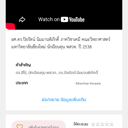
ผศ.ดร.ปิยรัตน์ นิมมานพิภักดิ์ ภาควิชาเคมี คณะวิทยาศาสตร์
มหาวิทยาลัยเชียงใหม่ นักเรียนทุน พสวท. ปี 2538
ผศ.ดร.ปิยรัตน์ นิมมานพิภักดิ์
คำสำคัญ
ดร.ฮีโร่, นักเรียนทุน พสวท., ดร.ปิยรัตน์ นิมมานพิภักดิ์
ประเภท
Moving Image
ลิขสิทธิ์
ย่อ/ขยาย ข้อมูลเพิ่มเติม
สถาบันส่งเสริมการสอนวิทยาศาสตร์และเทคโนโลยี
ผู้แต่ง หรือ เจ้าของผลงาน
สสวท.
กลุ่มเป้าหมาย
ให้คะแนน
เพิ่มในรายการโปรด