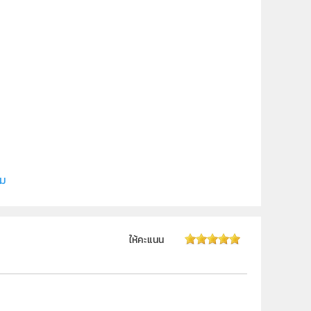
ี (สสวท.)
ยี
ิม
 ม.6
ให้คะแนน