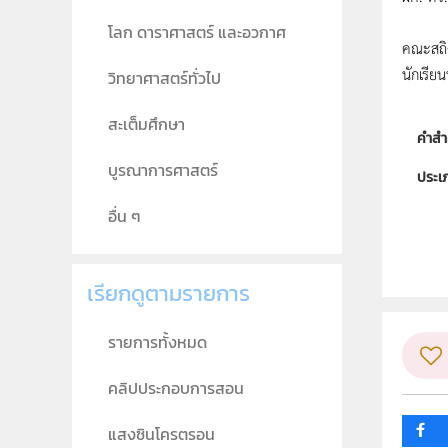
โลก ดาราศาสตร์ และอวกาศ
คณะสถิ
นักเรีย
วิทยาศาสตร์ทั่วไป
สะเต็มศึกษา
คำสำ
บูรณาการศาสตร์
ประเ
อื่น ๆ
ลิขสิท
ผู้แต
เรียกดูตามรายการ
วิชา
ระดับช
รายการทั้งหมด
กลุ่ม
คลิปประกอบการสอน
แสงซินโครตรอน