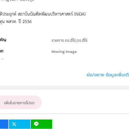
ติประยุกต์ สถาบ้นบัณฑิตพัฒนบริหารศาสตร์ (NiDA)
นทุน พสวท. ปี 2536
คัญ
รายการ ดร.ฮีโร่,ดร.ฮีโร่
ภท
Moving Image
ธิ์
สถาบันส่งเสริมการสอนวิทยาศาสตร์และเทคโนโลย
่ง หรือ เจ้าของผลงาน
สถาบันส่งเสริมการสอนวิทยาศาสตร์และเทคโนโล
ย่อ/ขยาย ข้อมูลเพิ่มเต
อื่น ๆ
ั้น
ป.1, ป.2, ป.3, ป.4, ป.5, ป.6, ม.1, ม.2, ม.3, ม.4, ม.5,
เพิ่มในรายการโปรด
เป้าหมาย
ครู, นักเรียน, บุคคลทั่วไป