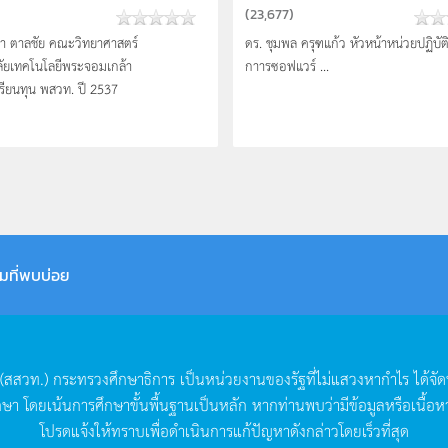
(
23,677
)
า ตาลชัย คณะวิทยาศาสตร์
ดร. ชุมพล ครุฑแก้ว หัวหน้าหน่วยปฏิบัต
ัยเทคโนโลยีพระจอมเกล้า
กาารซอฟแวร์ ...
เรียนทุน พสวท. ปี 2537
มที่พบบ่อย
(
สสวท
.)
กระทรวงศึกษาธิการ
เป็นหน่วยงานของรัฐที่ไม่แสวงหากำไร
ได้จั
กษา
โดยเน้นการศึกษาขั้นพื้นฐานเป็นหลัก
หากท่านพบว่ามีข้อมูลหรือเนื้อห
โปรดแจ้งให้ทราบเพื่อดำเนินการแก้ปัญหาดังกล่าวโดยเร็วที่สุด