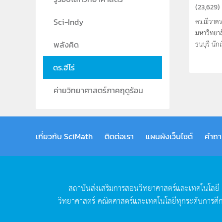
(
23,629
)
ดร.ฌีวาตร
Sci-Indy
มหาวิทยาล
ธนบุรี นัก
พลังคิด
ดร.ฮีโร่
ค่ายวิทยาศาสตร์ภาคฤดูร้อน
เกี่ยวกับ SciMath
ติดต่อเรา
แผนผังเว็บไซต์
คำถา
สถาบันส่งเสริมการสอนวิทยาศาสตร์และเทคโนโลยี
วิทยาศาสตร์
คณิตศาสตร์และเทคโนโลยีทุกระดับการศึ