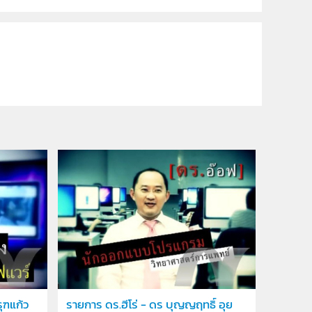
ุฑแก้ว
รายการ ดร.ฮีโร่ - ดร บุญญฤทธิ์ อุย