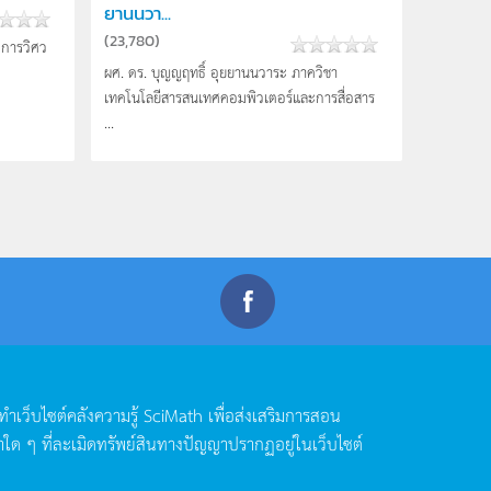
ยานนวา...
(
23,780
)
ิการวิศว
ผศ. ดร. บุญญฤทธิ์ อุยยานนวาระ ภาควิชา
เทคโนโลยีสารสนเทศคอมพิวเตอร์และการสื่อสาร
...
ดทำเว็บไซต์คลังความรู้
SciMath
เพื่อส่งเสริมการสอน
าใด
ๆ
ที่ละเมิดทรัพย์สินทางปัญญาปรากฏอยู่ในเว็บไซต์