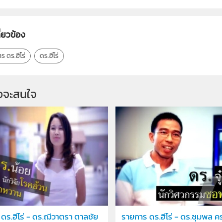
ี่ยวข้อง
ร ดร.ฮีโร่
ดร.ฮีโร่
จจะสนใจ
ดร.ฮีโร่ - ดร.ฌีวาตรา ตาลชัย
รายการ ดร.ฮีโร่ - ดร.ชุมพล คร