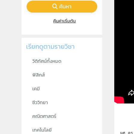
ค้นหา
คืนค่าเริ่มต้น
เรียกดูตามรายวิชา
วีดิทัศน์ทั้งหมด
ฟิสิกส์
เคมี
ชีววิทยา
คณิตศาสตร์
เทคโนโลยี
ผศ. ดร.