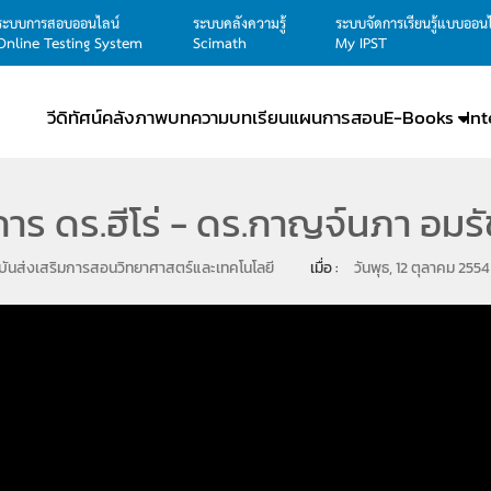
ระบบการสอบออนไลน์
ระบบคลังความรู้
ระบบจัดการเรียนรู้แบบออน
Online Testing System
Scimath
My IPST
วีดิทัศน์
คลังภาพ
บทความ
บทเรียน
แผนการสอน
E-Books
In
าร ดร.ฮีโร่ - ดร.กาญจ์นภา อมรั
ันส่งเสริมการสอนวิทยาศาสตร์และเทคโนโลยี
เมื่อ : 
วันพุธ, 12 ตุลาคม 2554