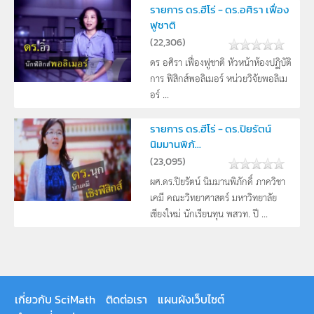
รายการ ดร.ฮีโร่ - ดร.อศิรา เฟื่อง
ฟูชาติ
(
22,306
)
ดร อศิรา เฟื่องฟูชาติ หัวหน้าห้องปฏิบัติ
การ ฟิสิกส์พอลิเมอร์ หน่วยวิจัยพอลิเม
อร์ ...
รายการ ดร.ฮีโร่ - ดร.ปิยรัตน์
นิมมานพิภั...
(
23,095
)
ผศ.ดร.ปิยรัตน์ นิมมานพิภักดิ์ ภาควิชา
เคมี คณะวิทยาศาสตร์ มหาวิทยาลัย
เชียงใหม่ นักเรียนทุน พสวท. ปี ...
เกี่ยวกับ SciMath
ติดต่อเรา
แผนผังเว็บไซต์