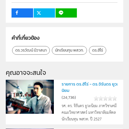
คำที่เกี่ยวข้อง
ดร.วรวัฒน์ มีวาสนา
นักเรียนทุน พสวท.
ดร.ฮีโร่
คุณอาจจะสนใจ
รายการ ดร.ฮีโร่ - ดร.จิรันดร ยูวะ
นิยม
(
24,736
)
รศ. ดร. จิรันดร ยูวะนิยม ภาควิชาเคมี
คณะวิทยาศาสตร์ มหาวิทยาลัยมหิดล
นักเรียนทุน พสวท. ปี 2527