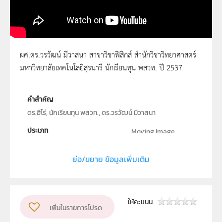
ผศ.ดร.วรวัฒน์ มีวาสนา สาขาวิชาฟิสิกส์ สำนักวิชาวิทยาศาสตร์
มหาวิทยาลัยเทคโนโลยีสุรนารี นักเรียนทุน พสวท. ปี 2537
ผศ.ดร.วรวัฒน์ มีวาสนา
คำสำคัญ
ดร.ฮีโร่, นักเรียนทุน พสวท., ดร.วรวัฒน์ มีวาสนา
ประเภท
Moving Image
ลิขสิทธิ์
ย่อ/ขยาย ข้อมูลเพิ่มเติม
สถาบันส่งเสริมการสอนวิทยาศาสตร์และเทคโนโลยี
ผู้แต่ง หรือ เจ้าของผลงาน
สสวท.
กลุ่มเป้าหมาย
ให้คะแนน
เพิ่มในรายการโปรด
ครู, นักเรียน, บุคคลทั่วไป