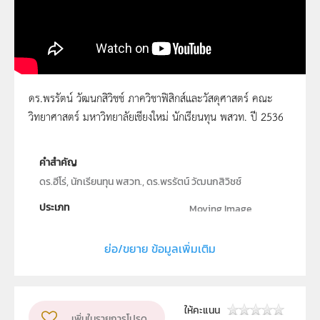
ดร.พรรัตน์ วัฒนกสิวิชช์ ภาควิชาฟิสิกส์และวัสดุศาสตร์ คณะ
วิทยาศาสตร์ มหาวิทยาลัยเชียงใหม่ นักเรียนทุน พสวท. ปี 2536
ดร.พรรัตน์ วัฒนกสิวิชช์
คำสำคัญ
ดร.ฮีโร่, นักเรียนทุน พสวท., ดร.พรรัตน์ วัฒนกสิวิชช์
ประเภท
Moving Image
ลิขสิทธิ์
ย่อ/ขยาย ข้อมูลเพิ่มเติม
สถาบันส่งเสริมการสอนวิทยาศาสตร์และเทคโนโลยี
ผู้แต่ง หรือ เจ้าของผลงาน
สสวท.
กลุ่มเป้าหมาย
ให้คะแนน
เพิ่มในรายการโปรด