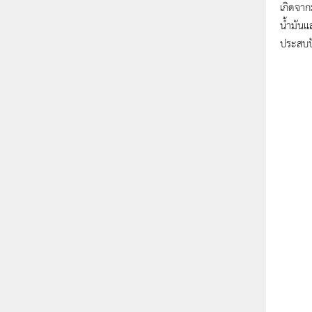
เกิดจาก
น้ำมันแ
ประสบปั