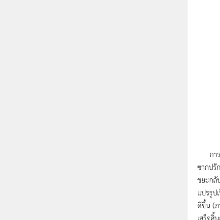
การทำใ
ซากปรัก
ขยะกลับ
แปรรูปเ
ดีขึ้น 
เสร็จสิ้