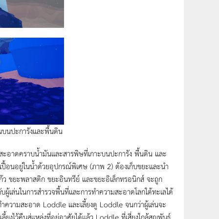
บนปะการังและพื้นดิน
ะอาดคราบน้ำมันและสารพิษที่เกาะบนปะการัง พื้นดิน และ
ปื้อนอยู่ในน้ำด้วยอุปกรณ์พิเศษ (ภาพ 2) ต้องเก็บขยะและนำ
แก้ว ขยะพลาสติก ขยะอินทรีย์ และขยะอิเล็กทรอนิกส์ จะถูก
ห้กับผู้เล่นในการสำรวจพื้นที่และการทำความสะอาดโลกใต้ทะเลได้
้องทำความสะอาด Loddle และเลี้ยงดู Loddle จนกว่าผู้เล่นจะ
ไว้คืนสู่แหล่งที่อยู่อาศัยได้แล้ว Loddle ที่เสี่ยงใกล้สูญพันธุ์