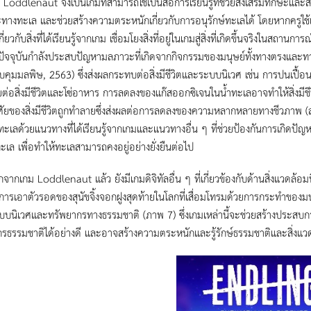
dlenaut จึงเป็นเกมที่สามารถใช้เป็นสื่อการเรียนรู้ที่ช่วยส่งเสริมทักษะและ
างทะเล และช่วยสร้างความตระหนักเกี่ยวกับการอนุรักษ์ทะเลได้ โดยหากครูใช้เกมน
กี่ยวกับสิ่งที่ได้เรียนรู้จากเกม เชื่อมโยงสิ่งที่อยู่ในเกมสู่สิ่งที่เกิดขึ้นจริงใน
ัจจุบันกำลังประสบปัญหามลภาวะที่เกิดจากกิจกรรมของมนุษย์ทั้งทางตรงและทางอ
คุมมลพิษ, 2563) ซึ่งส่งผลกระทบต่อสิ่งมีชีวิตและระบบนิเวศ เช่น การปนเปื
ต่อสิ่งมีชีวิตและโซ่อาหาร การลดลงของแก๊สออกซิเจนในน้ำทะเลอาจทำให้สิ่งมีช
อาศัยของสิ่งมีชีวิตถูกทำลายซึ่งส่งผลต่อการลดลงของความหลากหลายทางชีวภาพ (สุ
์ทะเลด้วยแนวทางที่ได้เรียนรู้จากเกมและแนวทางอื่น ๆ ที่ช่วยป้องกันการเกิดปั
เล เพื่อทำให้ทะเลสามารถคงอยู่อย่างยั่งยืนต่อไป
กม Loddlenaut แล้ว ยังมีเกมดิจิทัลอื่น ๆ ที่เกี่ยวข้องกับด้านสิ่งแวดล้อมท
ับการเอาตัวรอดของสุนัขจิ้งจอกฝูงสุดท้ายในโลกที่เสื่อมโทรมด้วยการกระทำของมน
ะบบนิเวศและทรัพยากรทางธรรมชาติ (ภาพ 7) ซึ่งเกมเหล่านี้จะช่วยสร้างประสบการณ์ใ
รธรรมชาติได้อย่างดี และอาจสร้างความตระหนักและรู้รักษ์ธรรมชาติและสิ่งแวด