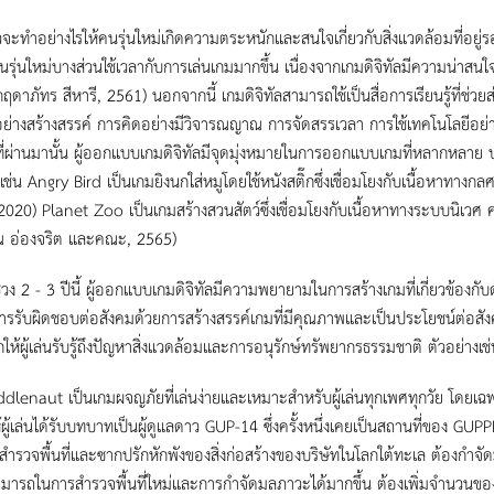
ำอย่างไรให้คนรุ่นใหม่เกิดความตระหนักและสนใจเกี่ยวกับสิ่งแวดล้อมที่อยู่รอบตัว
รุ่นใหม่บางส่วนใช้เวลากับการเล่นเกมมากขึ้น เนื่องจากเกมดิจิทัลมีความน่าสน
ฤดาภัทร สีหารี, 2561) นอกจากนี้ เกมดิจิทัลสามารถใช้เป็นสื่อการเรียนรู้ที่ช่
ย่างสร้างสรรค์ การคิดอย่างมีวิจารณญาณ การจัดสรรเวลา การใช้เทคโนโลยีอย
ี่ผ่านมานั้น ผู้ออกแบบเกมดิจิทัลมีจุดมุ่งหมายในการออกแบบเกมที่หลากหลาย บางเก
งเช่น Angry Bird เป็นเกมยิงนกใส่หมูโดยใช้หนังสติ๊กซึ่งเชื่อมโยงกับเนื้อห
 2020) Planet Zoo เป็นเกมสร้างสวนสัตว์ซึ่งเชื่อมโยงกับเนื้อหาทางระบบนิเว
ณ อ่องจริต และคณะ, 2565)
2 - 3 ปีนี้ ผู้ออกแบบเกมดิจิทัลมีความพยายามในการสร้างเกมที่เกี่ยวข้องกับด
ารรับผิดชอบต่อสังคมด้วยการสร้างสรรค์เกมที่มีคุณภาพและเป็นประโยชน์ต่อสังคม
ให้ผู้เล่นรับรู้ถึงปัญหาสิ่งแวดล้อมและการอนุรักษ์ทรัพยากรธรรมชาติ ตัวอย่าง
aut เป็นเกมผจญภัยที่เล่นง่ายและเหมาะสำหรับผู้เล่นทุกเพศทุกวัย โดยเฉพาะอย่าง
ผู้เล่นได้รับบทบาทเป็นผู้ดูแลดาว GUP-14 ซึ่งครั้งหนึ่งเคยเป็นสถานที่ของ GUPP
งสำรวจพื้นที่และซากปรักหักพังของสิ่งก่อสร้างของบริษัทในโลกใต้ทะเล ต้องกำจัดม
ารถในการสำรวจพื้นที่ใหม่และการกำจัดมลภาวะได้มากขึ้น ต้องเพิ่มจำนวนของสัต