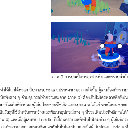
ภาพ 3 การปนเปื้อนของสารพิษและคราบน้ำมัน
ห้โลกใต้ทะเลกลับมาสวยงามและปราศจากมลภาวะได้นั้น ผู้เล่นต้องทำความส
หักพังต่าง ๆ ด้วยอุปกรณ์ทำความสะอาด (ภาพ 3) ต้องเก็บไมโครพลาสติกที่ปนเ
มารีไซเคิลที่บ้านของผู้เล่น โดยขยะรีไซเคิลแต่ละประเภท ได้แก่ ขยะโลหะ ขยะ
ป็นวัสดุที่ใช้สำหรับการสร้างและพัฒนาอุปกรณ์ต่าง ๆ ที่ช่วยเพิ่มประสิทธิภาพใ
(ภาพ 4) และเมื่อผู้เล่นพบ Loddle ที่เปื้อนคราบมลพิษในไบโอมต่าง ๆ ผู้เล่นต
นการทำความสะอาดแหล่งที่อยู่อาศัยในไบโอมนั้น และเมื่อผู้เล่นปล่อย Loddle ที่เลี้ยง