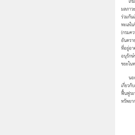
เกม Lod
มลภาวะท
ร่วมกันเ
ทะเลในป
(กรมควบ
อันตราย
ที่อยู่
อนุรักษ
ขยะในทะ
นอกจากเ
เกี่ยวก
ฟื้นฟูร
ทรัพยาก