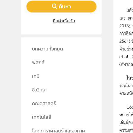
ค้นหา
แล้วจะท
เพราะคน
คืนค่าเริ่มต้น
2016; ก
การคิดอ
2564) ท
ตัวอย่า
บทความทั้งหมด
et al.,
ฟิสิกส์
(ภัทรภ
เคมี
ในช่วง 
ร่วมในก
ชีววิทยา
ตระหนัก
คณิตศาสตร์
Loddlen
หมายให้
เทคโนโลยี
เล่นต้อ
ความสาม
โลก ดาราศาสตร์ และอวกาศ