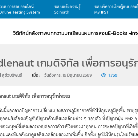
ระบบการสอบออนไลน์
ระบบคลังความรู้
ระบบจัดการเรียนรู้แบบออน
Online Testing System
Scimath
My IPST
วีดิทัศน์
คลังภาพ
บทความ
บทเรียน
แผนการสอน
E-Books
In
lenaut เกมดิจิทัล เพื่อการอนุรั
ี สุชีวบริพนธ์
เมื่อ : 
วันอังคาร, 16 มิถุนายน 2569
1,759
aut เกมดิจิทัล เพื่อการอนุรักษ์ทะเล
ี้นอกจากปัญหาการเปลี่ยนแปลงสภาพภูมิอากาศที่ทำให้อุณหภูมิสูงขึ้น พายุรุนแรงขึ้
้น ทุกคนยังต้องเผชิญกับปัญหาด้านสิ่งแวดล้อมต่าง ๆ รอบตัว ทั้งปัญหาฝุ่น P
ของมนุษย์ซึ่งส่งผลกระทบต่อการดำรงชีวิตของเราทุกคน การจะลดปัญหาที่เกิดขึ้นเ
้อมและหันกลับมาดูแลสิ่งแวดล้อมของเราเพิ่มขึ้น อีกทั้งปลูกฝังให้คนรุ่นใหม่รักแล