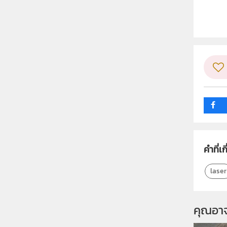
ผู้แต
วิชา
ระดับช
กลุ่ม
คำที่เก
laser
คุณอา