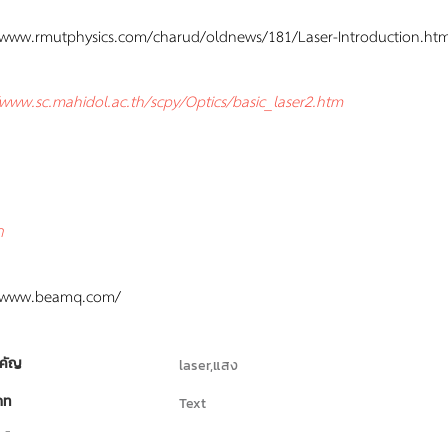
/www.rmutphysics.com/charud/oldnews/181/Laser-Introduction.ht
/www.sc.mahidol.ac.th/scpy/Optics/basic_laser2.htm
ก
//www.beamq.com/
คัญ
laser,แสง
ภท
Text
ธิ์
สถาบันส่งเสริมการสอนวิทยาศาสตร์และเทคโนโล