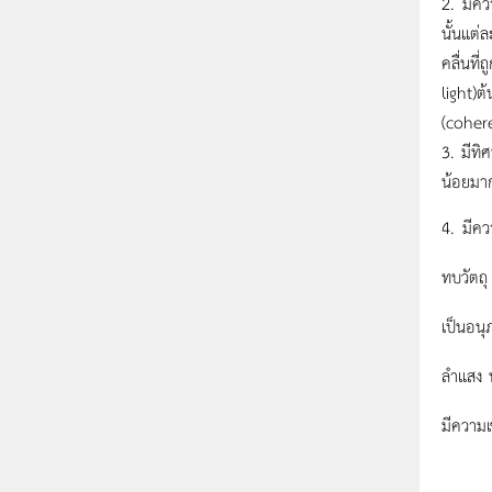
2.
มีคว
นั้นแต่
คลื่นที
light)ต
(cohere
3.
มีทิ
น้อยมา
4. มีคว
ทบวัตถุ
เป็นอนุ
ลำแสง ท
มีความเ