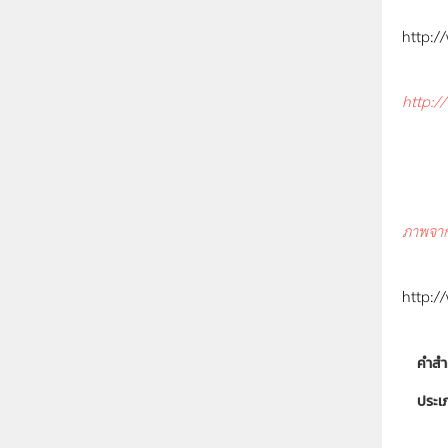
http:/
http:/
ภาพจา
http:
คำสำ
ประเ
ลิขสิท