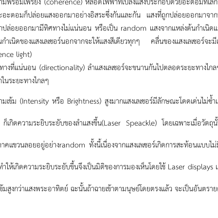
ามพร้อมเพรียง (coherence)
หลอดไฟฟ้าที่เปล่งแสงประกอบด้วยอะตอมที่เล็
ละอะตอมก็ปล่อยแสงออกมาอย่างอิสระซึ่งกันและกัน แสงที่ถูกปล่อยออกมาจากห
่ถูกปล่อยออกมามีทิศทางไม่แน่นอน หรือเป็น random แสงจากแหล่งต้นกำเนิดแ
้นกำเนิดของแสงเลเซอร์นอกจากจะให้แสงสีเดียวทุกๆ คลื่นของแสงเลเซอร์จะมี
nce light)
ศทางที่แน่นอน (directionality)
ลำแสงเลเซอร์จะขนานกันไปตลอดระยะทางไกลๆไ
กในระยะทางไกลๆ
ามเข้ม (Intensity หรือ Brightness)
สูงมากแสงเลเซอร์มีลักษณะโดดเด่นไม่ซ้ำ
 ก็เกิดความระยิบระยับของลำแสงขึ้น(Laser Speackle) โดยเฉพาะเมื่อวัตถุนั้
ภาคแขวนลอยอยู่อย่างrandom ทั้งนี้เนื่องจากแสงเลเซอร์เกิดการสะท้อนแบบไ
ำให้เกิดความระยิบระยับขึ้นจึงเป็นมิติของการมองเห็นโดยใช้ Laser displays 
ข้มสูงกว่าแสงพระอาทิตย์ ฉะนั้นถ้าฉายเข้าตามนุษย์โดยตรงแล้ว จะเป็นอันตราย