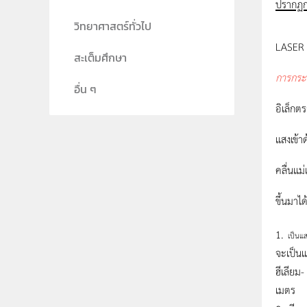
ปรากฏกา
วิทยาศาสตร์ทั่วไป
LASER 
สะเต็มศึกษา
การกระต
อื่น ๆ
อิเล็กต
แสงเข้า
คลื่นแม
ขึ้นมาไ
1.
เป็นแ
จะเป็นแ
ฮีเลียม
เมตร