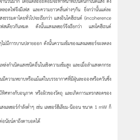
กจำนวนมาก โดยแต่ละอะตอมจะทำหน้าที่เป็นต้นกำเนิดแสง ดัง
ลอดไฟจึงมีเฟส และความยาวคลื่นต่างๆกัน ยิ่งกว่านั้นแต่ละ
สงธรรมดาโดยทั่วไปจะเรียกว่า แสงอินโคฮีเรนต์ (incoherence
เฟสเดียวกันหมด ดังนั้นแสงเลเซอร์จึงเรียกว่า แสงโคฮีเรนต์
ม่มีการบานปลายออก ดังนั้นความเข้มของแสงเลเซอร์จะลดลง
แหล่งกำเนิดแสงชนิดอื่นในเชิงความเข้มสูง และเมื่อลำแสงตกกระ
นมีความหยาบหรือแม้แต่ในบรรยากาศที่มีฝุ่นละอองหรือควันซึ่ง
ม่มีทิศทางกับอนุภาค หรือผิวของวัตถุ และเกิดการแทรกสอดของ
แสงเลเซอร์กำลังต่ำๆ เช่น เลเซอร์ฮีเลียม-นีออน ขนาด 1 mW ก็
ต่อนัยน์ตาถึงตาบอดได้