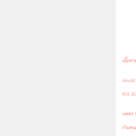
เนื้อหา
Gould,
R.H. (
นพพร รัต
กำแพงแ