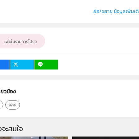
่ง หรือ เจ้าของผลงาน
ธัชชัย ตระกูลเลิศยศ
ย่อ/ขยาย ข้อมูลเพิ่มเต
เคมี
ั้น
ม.1, ม.2, ม.3, ม.4, ม.5, ม.6
เพิ่มในรายการโปรด
เป้าหมาย
ครู, นักเรียน, บุคคลทั่วไป
2
ี่ยวข้อง
แสง
จจะสนใจ