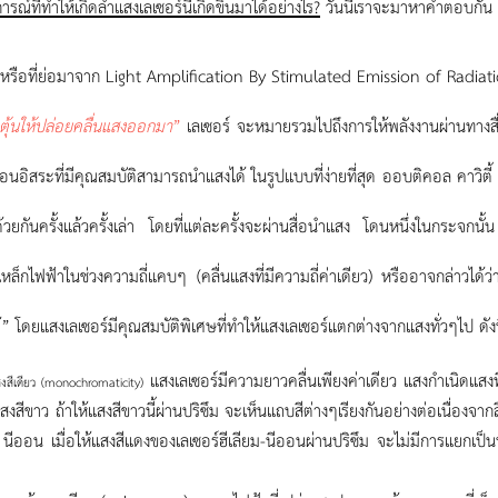
รณ์ที่ทำให้เกิดลำแสงเลเซอร์นี้เกิดขึ้นมาได้อย่างไร?
วันนี้เราจะมาหาคำตอบกัน
หรือที่ย่อมาจาก
Light Amplification By Stimulated Emission of Radiat
ุ้นให้ปล่อยคลื่นแสงออกมา
”
เลเซอร์ จะหมายรวมไปถึงการให้พลังงานผ่านทางสื่อ
รอนอิสระที่มีคุณสมบัติสามารถนำแสงได้ ในรูปแบบที่ง่ายที่สุด ออบติคอล คาวิตี
ด้วยกันครั้งแล้วครั้งเล่า โดยที่แต่ละครั้งจะผ่านสื่อนำแสง โดนหนึ่งในกระจกนั
่เหล็กไฟฟ้าในช่วงความถี่แคบๆ (คลื่นแสงที่มีความถี่ค่าเดียว) หรืออาจกล่าวได้ว่า
ด้” โดยแสงเลเซอร์มีคุณสมบัติพิเศษที่ทำให้แสงเลเซอร์แตกต่างจากแสงทั่วๆไป ดังน
แสงเลเซอร์มีความยาวคลื่นเพียงค่าเดียว แสงกำเนิดแสง
สงสีเดียว (monochromaticity)
สงสีขาว ถ้าให้แสงสีขาวนี้ผ่านปริซึม จะเห็นแถบสีต่างๆเรียงกันอย่างต่อเนื่องจาก
- นีออน เมื่อให้แสงสีแดงของเลเซอร์ฮีเลียม-นีออนผ่านปริซึม จะไม่มีการแยกเป็