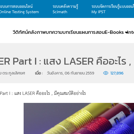
ระบบการสอบออนไลน์
ระบบคลังความรู้
ระบบจัดการเรียนรู้แบบออน
Online Testing System
Scimath
My IPST
วีดิทัศน์
คลังภาพ
บทความ
บทเรียน
แผนการสอน
E-Books
In
R Part I : แสง LASER คืออะไร ,
ัย ตระกูลเลิศยศ
เมื่อ : 
วันอังคาร, 06 กันยายน 2559
127,896
art I : แสง LASER คืออะไร , มีคุณสมบัติอย่างไร