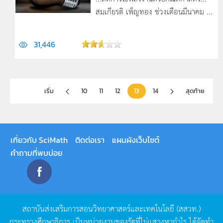
สมเกียรติ เพ็ญทอง ช่วงเดือนมีนาคม ...
31,446
เริ่ม
10
11
12
13
14
สุดท้าย
เกี่ยวกับ SciMath
ติดต่อเรา
แผนผังเว็บไซต์
คำถามที่พบบ่อย
สถาบันส่งเสริมการสอนวิทยาศาสตร์และเทคโนโลยี
(
สสวท
.)
กระทรวงศึกษาธิการ
เป็นหน่วยงานของรัฐที่ไม่แสวงหากำไร
ได้จัดทำ