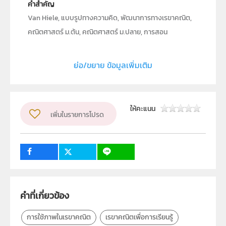
คำสำคัญ
Van Hiele, แบบรูปทางความคิด, พัฒนาการทางเรขาคณิต,
คณิตศาสตร์ ม.ต้น, คณิตศาสตร์ ม.ปลาย, การสอน
เรขาคณิต, ขั้นพัฒนาการทางเรขาคณิต, ระดับการคิด,
เรขาคณิตเพื่อการเรียนรู้, การใช้ภาพในเรขาคณิต
ย่อ/ขยาย ข้อมูลเพิ่มเติม
ประเภท
Moving Image
ลิขสิทธิ์
ให้คะแนน
สถาบันส่งเสริมการสอนวิทยาศาสตร์และเทคโนโลยี (สสวท.)
เพิ่มในรายการโปรด
ผู้แต่ง หรือ เจ้าของผลงาน
สุพจน์ ไชยสังข์
วิชา
คณิตศาสตร์
ระดับชั้น
ม.4, ม.5, ม.6
กลุ่มเป้าหมาย
คำที่เกี่ยวข้อง
ครู, นักเรียน, บุคคลทั่วไป
การใช้ภาพในเรขาคณิต
เรขาคณิตเพื่อการเรียนรู้