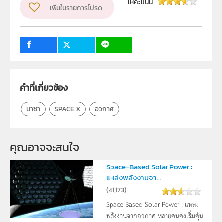
วิชา
อื่น ๆ
ให้คะแนน
เพิ่มในรายการโปรด
ระดับชั้น
ม.1, ม.2, ม.3, ม.4, ม.5, ม.6
กลุ่มเป้าหมาย
ครู, นักเรียน, บุคคลทั่วไป
คำที่เกี่ยวข้อง
นาซา
SPACE X
อวกาศ
คุณอาจจะสนใจ
Space-Based Solar Power :
แหล่งพลังงานจา...
(
41,173
)
Space-Based Solar Power : แหล่ง
พลังงานจากอวกาศ หลายคนคงเริ่มคุ้น