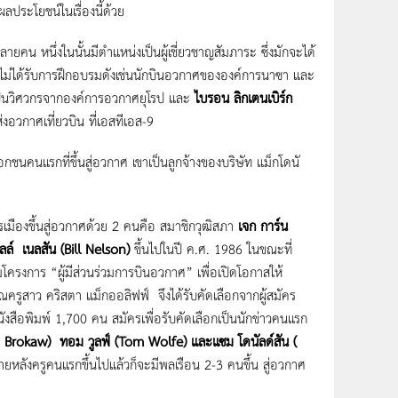
ลประโยชน์ในเรื่องนี้ด้วย
 หนึ่งในนั้นมีตำแหน่งเป็นผู้เชี่ยวชาญสัมภาระ ซึ่งมักจะได้
ภาระไม่ได้รับการฝึกอบรมดังเช่นนักบินอวกาศขององค์การนาซา และ
็นวิศวกรจากองค์การอวกาศยุโรป และ
ไบรอน ลิกเตนเบิร์ก
งอวกาศเที่ยวบิน ที่เอสทีเอส-9
ชนคนแรกที่ขึ้นสู่อวกาศ เขาเป็นลูกจ้างของบริษัท แม็กโดนั
มืองขึ้นสู่อวกาศด้วย 2 คนคือ สมาชิกวุฒิสภา
เจก การ์น
ิลล์ เนลสัน (Bill Nelson)
ขึ้นไปในปี ค.ศ. 1986 ในขณะที่
งการ “ผู้มีส่วนร่วมการบินอวกาศ” เพื่อเปิดโอกาสให้
คุณครูสาว คริสตา แม็กออลิฟฟ์ จึงได้รับคัดเลือกจากผู้สมัคร
ังสือพิมพ์ 1,700 คน สมัครเพื่อรับคัดเลือกเป็นนักข่าวคนแรก
 Brokaw) ทอม วูลฟ์ (Tom Wolfe) และแซม โดนัลด์สัน (
ลังครูคนแรกขึ้นไปแล้วก็จะมีพลเรือน 2-3 คนขึ้น สู่อวกาศ