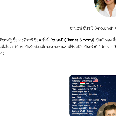
อานุเชห์ อันซารี (Anousheh 
จสหรัฐเชื้อสายฮังการี ชื่อ
ชาร์ลส์ ไซมอนยี (Charles Simonyi)
เป็นนักท่องเที
สทีเอ็มเอ-10 เขาเป็นนักท่องเที่ยวอวกาศคนแรกที่ขึ้นไปอีกเป็นครั้งที่ 2 โดยจ่าย
009