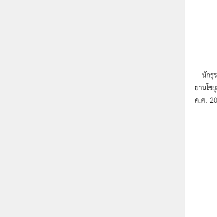
นักธุรกิ
ยานโซยุ
ค.ศ. 2