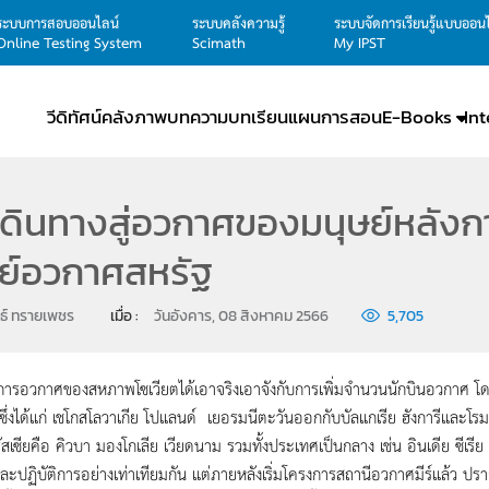
ระบบการสอบออนไลน์
ระบบคลังความรู้
ระบบจัดการเรียนรู้แบบออน
Online Testing System
Scimath
My IPST
วีดิทัศน์
คลังภาพ
บทความ
บทเรียน
แผนการสอน
E-Books
In
ดินทางสู่อวกาศของมนุษย์หลัง
ย์อวกาศสหรัฐ
ธ์ ทรายเพชร
เมื่อ : 
วันอังคาร, 08 สิงหาคม 2566
5,705
รอวกาศของสหภาพโซเวียตได้เอาจริงเอาจังกับการเพิ่มจำนวนนักบินอวกาศ โ
ซึ่งได้แก่ เชโกสโลวาเกีย โปแลนด์ เยอรมนีตะวันออกกับบัลแกเรีย ฮังการีแล
รัสเซียคือ คิวบา มองโกเลีย เวียดนาม รวมทั้งประเทศเป็นกลาง เช่น อินเดีย ซีเ
ละปฏิบัติการอย่างเท่าเทียมกัน แต่ภายหลังเริ่มโครงการสถานีอวกาศมีร์แล้ว ป