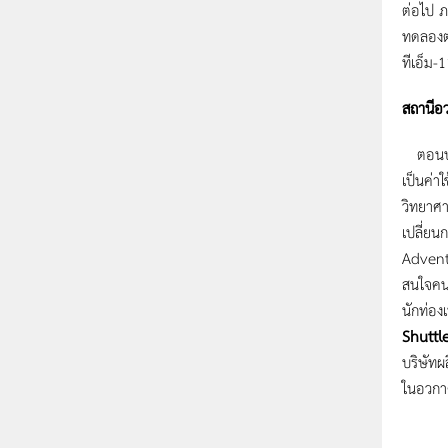
ต่อไป ภ
ทดลองตา
ทีเอ็ม-
สถานีอว
ตอนปลาย
เป็นค่า
วิทยาศา
เปลี่ยน
Adventu
สนใจคนแ
นักท่อง
Shuttl
บริษัทผ
ในอวกาศ