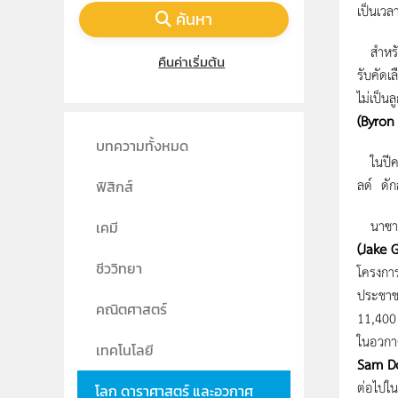
เป็นเวล
ค้นหา
สำหรับโ
คืนค่าเริ่มต้น
รับคัดเ
ไม่เป็น
(Byron
บทความทั้งหมด
ในปีค
ลด์ ดัก
ฟิสิกส์
นาซาต้อ
เคมี
(Jake 
ชีววิทยา
โครงการ
ประชาชน
คณิตศาสตร์
11,400 
ในอวกาศ
เทคโนโลยี
Sam D
ต่อไปใ
โลก ดาราศาสตร์ และอวกาศ