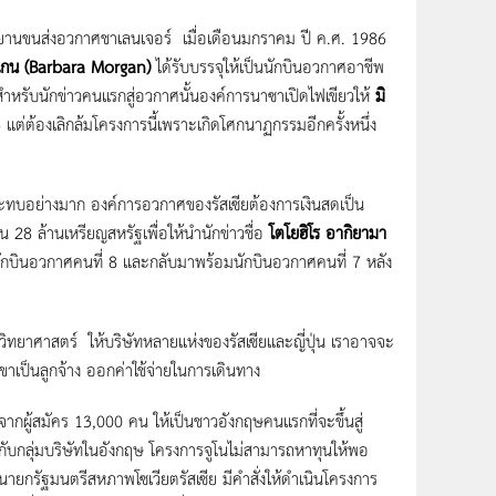
ยานขนส่งอวกาศชาเลนเจอร์ เมื่อเดือนมกราคม ปี ค.ศ. 1986
แกน (Barbara Morgan)
ได้รับบรรจุให้เป็นนักบินอวกาศอาชีพ
8 สำหรับนักข่าวคนแรกสู่อวกาศนั้นองค์การนาซาเปิดไฟเขียวให้
มิ
่ต้องเลิกล้มโครงการนี้เพราะเกิดโศกนาฏกรรมอีกครั้งหนึ่ง
ทบอย่างมาก องค์การอวกาศของรัสเซียต้องการเงินสดเป็น
งิน 28 ล้านเหรียญสหรัฐเพื่อให้นำนักข่าวชื่อ
โตโยฮิโร อากิยามา
นักบินอวกาศคนที่ 8 และกลับมาพร้อมนักบินอวกาศคนที่ 7 หลัง
ยาศาสตร์ ให้บริษัทหลายแห่งของรัสเซียและญี่ปุ่น เราอาจจะ
เขาเป็นลูกจ้าง ออกค่าใช้จ่ายในการเดินทาง
จากผู้สมัคร 13,000 คน ให้เป็นชาวอังกฤษคนแรกที่จะขึ้นสู่
กับกลุ่มบริษัทในอังกฤษ โครงการจูโนไม่สามารถหาทุนให้พอ
ายกรัฐมนตรีสหภาพโซเวียตรัสเซีย มีคำสั่งให้ดำเนินโครงการ