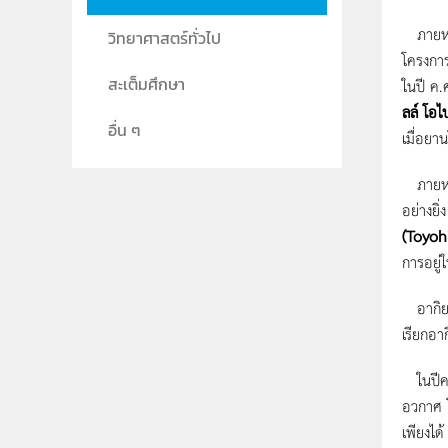
ภายหลั
วิทยาศาสตร์ทั่วไป
โครงการ
สะเต็มศึกษา
ในปี ค.
ลล์ โอไ
อื่น ๆ
เมื่อยา
ภายหลั
อย่างยิ่
(Toyoh
การอยู่
อากิยา
เรียกอา
ในปีค
อวกาศ โ
เพียงได