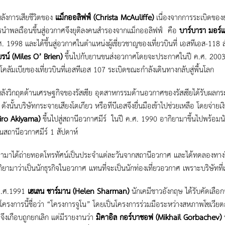
งการเสียชีวิตของ
แม็กออลิฟฟ์ (Christa McAuliffe)
เนื่องจากการระเบิดของ
นำพลเรือนขึ้นสู่อวกาศจึงยุติลงคนสำรองจากแม็กออลิฟฟ์ คือ
บาร์บารา มอร์
ศ. 1998 และได้ขึ้นสู่อวกาศในตำแหน่งผู้เชี่ยวชาญของเที่ยวบินที่ เอสทีเอส-11
บรน์ (Miles O’ Brien)
ขึ้นไปกับยานขนส่งอวกาศโดยจะประกาศในปี ค.ศ. 2003 แต
นโคลัมเบียของเที่ยวบินที่เอสทีเอส 107 ระเบิดขณะกำลังเดินทางกลับสู่พื้นโลก
งวิกฤตด้านเศรษฐกิจของรัสเซีย อุตสาหกรรมด้านอวกาศของรัสเซียได้รับผลกระ
ง ดังนั้นบริษัทกระจายเสียงโตเกียว หรือทีบีเอสจึงยื่นมือเข้าไปช่วยเหลือ โดยจ่ายเ
iro Akiyama)
ขึ้นไปสู่สถานีอวกาศมีร์ ในปี ค.ศ. 1990 อากิยามาขึ้นไปพร้อม
ในสถานีอวกาศมีร์ 1 สัปดาห์
มาได้ถ่ายทอดโทรทัศน์เป็นประจำแต่ละวันจากสถานีอวกาศ และได้ทดลองทางวิท
กิยามาว่าเป็นนักธุรกิจในอวกาศ แทนที่จะเป็นนักท่องเที่ยวอวกาศ เพราะบริษัทที่
.ศ.1991
เฮเลน ชาร์มาน (Helen Sharman)
นักเคมีชาวอังกฤษ ได้รับคัดเลือก
ครงการนี้ชื่อว่า “โครงการจูโน” โดยเป็นโครงการร่วมมือระหว่างสหภาพโซเวียต
้ จึงเกือบถูกยกเลิก แต่มีรายงานว่า
มิคาอิล กอร์บาชอฟ (Mikhail Gorbachev)
น