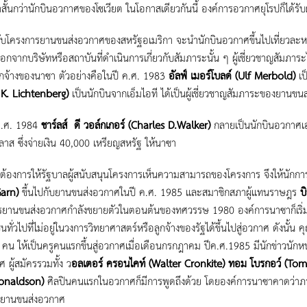
าสั้นกว่านักบินอวกาศของโซเวียต ในโอกาสเดียวกันนี้ องค์การอวกาศยุโรปก็ได้รับผ
ครงการยานขนส่งอวกาศของสหรัฐอเมริกา จะนำนักบินอวกาศขึ้นไปเที่ยวละหลายคน
ลือกจากบริษัทหรือสถาบันที่ดำเนินการเกี่ยวกับสัมภาระนั้น ๆ ผู้เชี่ยวชาญสัม
ลูกจ้างของนาซา ตัวอย่างคือในปี ค.ศ. 1983
อัลฟ์ เมอร์โบลด์ (Ulf Merbold)
เป
 K. Lichtenberg)
เป็นนักบินจากเอ็มไอที ได้เป็นผู้เชี่ยวชาญสัมภาระของยานขนส่
.ศ. 1984
ชาร์ลส์ ดี วอล์กเกอร์ (Charles D.Walker)
กลายเป็นนักบินอวกาศเอก
ลาส ซึ่งจ่ายเงิน 40,000 เหรียญสหรัฐ ให้นาซา
งการให้รัฐบาลผู้สนับสนุนโครงการเห็นความสามารถของโครงการ จึงให้นักการเ
Garn)
ขึ้นไปกับยานขนส่งอวกาศในปี ค.ศ. 1985 และสมาชิกสภาผู้แทนราษฎร
บ
ยานขนส่งอวกาศกำลังขยายตัวในตอนต้นของทศวรรษ 1980 องค์การนาซาก็เริ่มโคร
ทั่วไปที่ไม่อยู่ในวงการวิทยาศาสตร์หรือลูกจ้างของรัฐได้ขึ้นไปสู่อวกาศ ดังนั้น 
คน ให้เป็นครูคนแรกขึ้นสู่อวกาศเมื่อเดือนกรกฎาคม ปีค.ศ.1985 มีนักข่าวนักหน
 ผู้สมัครรวมทั้ง ว
อลเตอร์ ครอนไคท์ (Walter Cronkite) ทอม โบรกอว์ (Tom
onaldson)
ศิลปินคนแรกในอวกาศก็มีการพูดถึงด้วย โดยองค์การนาซาคาดว่าภายห
นยานขนส่งอวกาศ