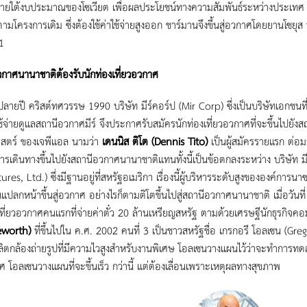
ายใต้งบประมาณของโซเวียต เพื่อผลประโยชน์ทางความสัมพันธ์ระหว่างประเทศ แ
มโครงการเดิม ซึ่งต้องใช้ค่าใช้จ่ายสูงออก ชาร์มานจึงขึ้นสู่อวกาศโดยยานโซยุส
11
กาศนานาชาติต้องรับนักท่องเที่ยวอวกาศ
ปี คริสต์ทศวรรษ 1990 บริษัท มีร์คอร์ป (Mir Corp) ซึ่งเป็นบริษัทเอกชนที่
ใช้จ่ายดูแลสถานีอวกาศมีร์ จึงประกาศรับสมัครนักท่องเที่ยวอวกาศที่จะขึ้นไปยัง
สตร์ ของเจพีแอล นามว่า
เดนนิส ติโต (Dennis Tito)
เป็นผู้สมัครรายแรก ต่อมาเ
การเดินทางขึ้นไปยังสถานีอวกาศนานาชาติแทนทั้งนี้เป็นข้อตกลงระหว่าง บริษัท ม
res, Ltd.) ซึ่งมีฐานอยู่ที่สหรัฐอเมริกา เรื่องนี้ผู้บริหารระดับสูงขององค์การน
ปลกหน้าขึ้นสู่อวกาศ อย่างไรก็ตามติโตขึ้นไปสู่สถานีอวกาศนานาชาติ เมื่อวัน
เที่ยวอวกาศคนแรกที่จ่ายค่าตั๋ว 20 ล้านเหรียญสหรัฐ ตามด้วยเศรษฐีนักธุรกิจคอ
eworth)
ที่ขึ้นไปใน ค.ศ. 2002 คนที่ 3 เป็นชาวสหรัฐชื่อ เกรกอรี โอลเซน (Greg
ลิตกล้องถ่ายรูปที่มีความไวสูงสำหรับงานพิเศษ โอลเซนวางแผนไว้ว่าจะทำการ
 โอลเซนวางแผนที่จะขึ้นเร็ว กว่านี้ แต่ต้องเลื่อนเพราะเหตุผลทางสุขภาพ