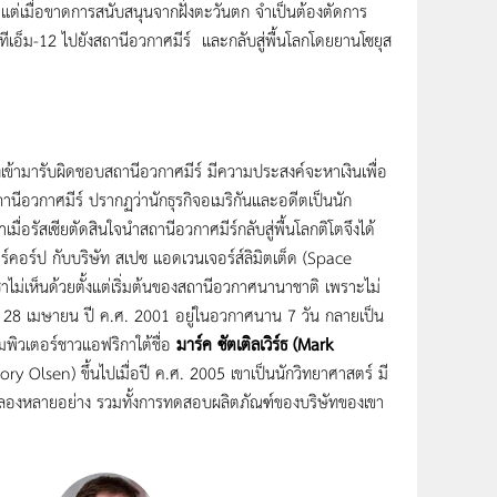
ต่เมื่อขาดการสนับสนุนจากฝั่งตะวันตก จำเป็นต้องตัดการ
 ทีเอ็ม-12 ไปยังสถานีอวกาศมีร์ และกลับสู่พื้นโลกโดยยานโซยุส
เข้ามารับผิดชอบสถานีอวกาศมีร์ มีความประสงค์จะหาเงินเพื่อ
สถานีอวกาศมีร์ ปรากฏว่านักธุรกิจอเมริกันและอดีตเป็นนัก
มื่อรัสเซียตัดสินใจนำสถานีอวกาศมีร์กลับสู่พื้นโลกติโตจึงได้
ีร์คอร์ป กับบริษัท สเปซ แอดเวนเจอร์ส์ลิมิตเต็ด (Space
าซาไม่เห็นด้วยตั้งแต่เริ่มต้นของสถานีอวกาศนานาชาติ เพราะไม่
ที่ 28 เมษายน ปี ค.ศ. 2001 อยู่ในอวกาศนาน 7 วัน กลายเป็น
มพิวเตอร์ชาวแอฟริกาใต้ชื่อ
มาร์ค ซัตเติลเวิร์ธ (Mark
ory Olsen) ขึ้นไปเมื่อปี ค.ศ. 2005 เขาเป็นนักวิทยาศาสตร์ มี
ทดลองหลายอย่าง รวมทั้งการทดสอบผลิตภัณฑ์ของบริษัทของเขา