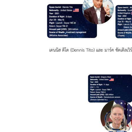
เดนนิส ติโต (Dennis Tito) และ มาร์ค ซัตเติลเว