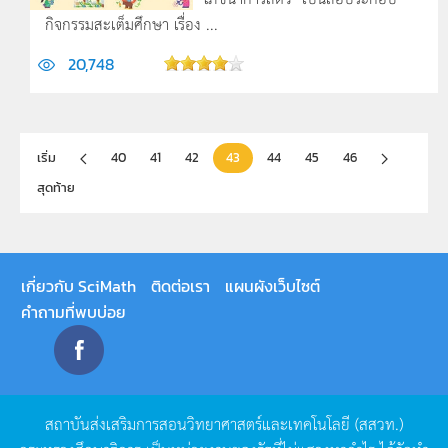
กิจกรรมสะเต็มศึกษา เรื่อง ...
20,748
เริ่ม
40
41
42
43
44
45
46
สุดท้าย
เกี่ยวกับ SciMath
ติดต่อเรา
แผนผังเว็บไซต์
คำถามที่พบบ่อย
สถาบันส่งเสริมการสอนวิทยาศาสตร์และเทคโนโลยี
(
สสวท
.)