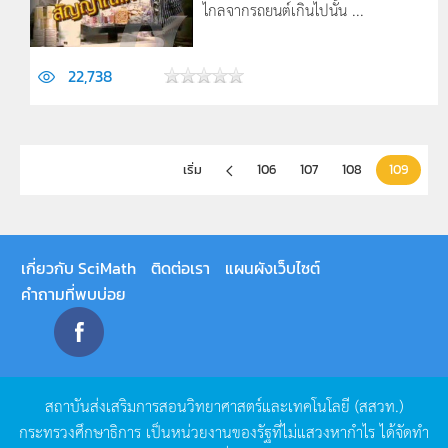
ไกลจากรถยนต์เกินไปนั้น ...
22,738
เริ่ม
106
107
108
109
เกี่ยวกับ SciMath
ติดต่อเรา
แผนผังเว็บไซต์
คำถามที่พบบ่อย
สถาบันส่งเสริมการสอนวิทยาศาสตร์และเทคโนโลยี
(
สสวท
.)
กระทรวงศึกษาธิการ
เป็นหน่วยงานของรัฐที่ไม่แสวงหากำไร
ได้จัดทำ