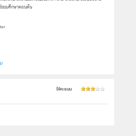
มัธยมศึกษาตอนต้น
ater
ี (สสวท.)
ิม
ให้คะแนน