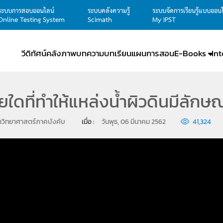
ระบบการสอบออนไลน์
ระบบคลังความรู้
ระบบจัดการเรียนรู้แบบออน
Online Testing System
Scimath
My IPST
วีดิทัศน์
คลังภาพ
บทความ
บทเรียน
แผนการสอน
E-Books
In
ัยใดที่ทำให้แหล่งน้ำผิวดินมีลัก
าวิทยาศาสตร์ภาคบังคับ
เมื่อ : 
วันพุธ, 06 มีนาคม 2562
41,324