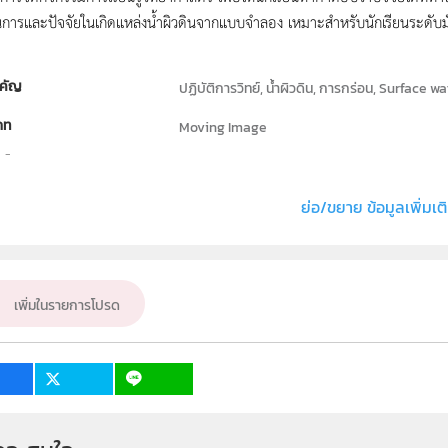
การและปัจจัยในเกิดแหล่งน้ำผิวดินจากแบบจำลอง เหมาะสำหรับนักเรียนระดับ
คัญ
ปฏิบัติการวิทย์, น้ำผิวดิน, การกร่อน, Surface w
ภท
Moving Image
ธิ์
สถาบันส่งเสริมการสอนวิทยาศาสตร์และเทคโนโลย
่ง หรือ เจ้าของผลงาน
สาขาวิทยาศาสตร์ภาคบังคับ
ย่อ/ขยาย ข้อมูลเพิ่มเต
วิทยาศาสตร์ทั่วไป
ั้น
ม.2
เพิ่มในรายการโปรด
เป้าหมาย
ครู
1
6