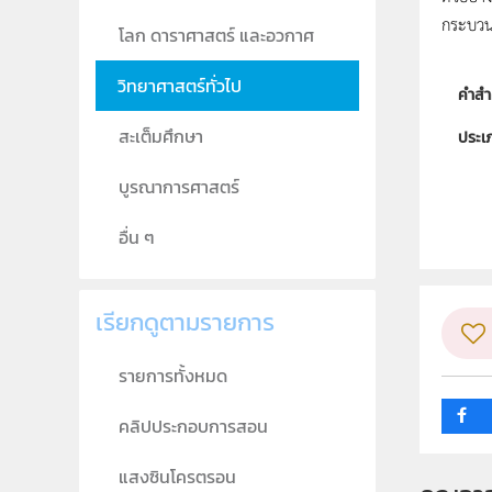
กระบวน
โลก ดาราศาสตร์ และอวกาศ
วิทยาศาสตร์ทั่วไป
คำสำ
สะเต็มศึกษา
ประเ
ลิขสิท
บูรณาการศาสตร์
ผู้แต
อื่น ๆ
วิชา
ระดับช
เรียกดูตามรายการ
กลุ่ม
รายการทั้งหมด
คลิปประกอบการสอน
แสงซินโครตรอน