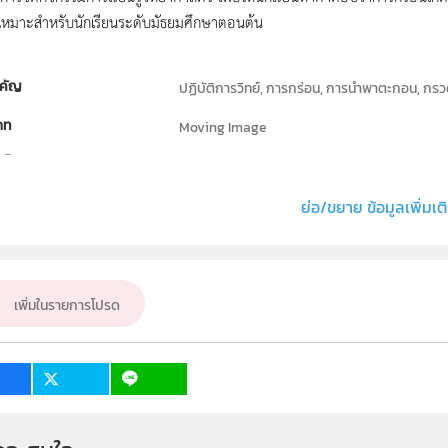
เหมาะสำหรับนักเรียนระดับมัธยมศึกษาตอนต้น
คัญ
ปฏิบัติการวิทย์, การกร่อน, การนำพาตะกอน, กรวด,
ภท
Moving Image
ธิ์
สถาบันส่งเสริมการสอนวิทยาศาสตร์และเทคโนโลย
่ง หรือ เจ้าของผลงาน
สาขาวิทยาศาสตร์ภาคบังคับ
ย่อ/ขยาย ข้อมูลเพิ่มเต
วิทยาศาสตร์ทั่วไป
ั้น
ม.2
เพิ่มในรายการโปรด
เป้าหมาย
ครู
4