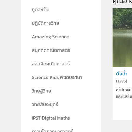
คุณอา
ทูตสะเต็ม
ปฏิบัติการวิทย์
Amazing Science
สนุกคิดคณิตศาสตร์
สอนคิดคณิตศาสตร์
บึงน้ำ
Science Kids พิชิตปริศนา
(
1,775
)
คลิปประก
วิทย์สู้วิทย์
และเทคโน
วิทยสัประยุทธ์
IPST Digital Maths
รู้รอบโลกวิทยาศาสตร์