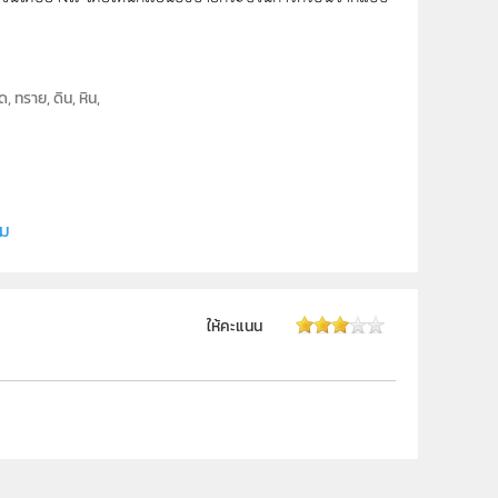
 ทราย, ดิน, หิน,
ี (สสวท.)
ิม
ให้คะแนน