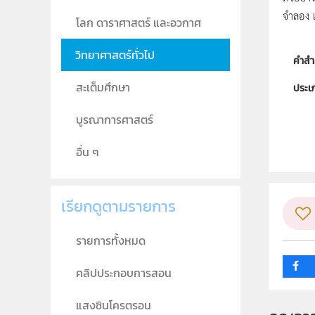
จำลอง 
โลก ดาราศาสตร์ และอวกาศ
วิทยาศาสตร์ทั่วไป
คำสำ
สะเต็มศึกษา
ประเ
ลิขสิท
บูรณาการศาสตร์
ผู้แต
อื่น ๆ
วิชา
ระดับช
เรียกดูตามรายการ
กลุ่ม
รายการทั้งหมด
คลิปประกอบการสอน
แสงซินโครตรอน