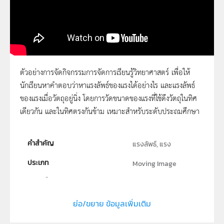
ตัวอย่างการจัดกิจกรรมการจัดการเรียนรู้วิทยาศาสตร์ เพื่อให้
นักเรียนหาคำตอบว่าหาแรงลัพธ์ของแรงได้อย่างไร และแรงลัพธ์
77 - หาแรงลัพธ์ที่กระทำต่อวัตถุได้อย่างไร
ของแรงเมื่อวัตถุอยู่นิ่ง โดยการวัดขนาดของแรงที่ใช้ดึงวัตถุในทิศ
เดียวกัน และในทิศตรงกันข้าม เหมาะสำหรับระดับประถมศึกษา
คำสำคัญ
แรงลัพธ์, แรง
ประเภท
Moving Image
ลิขสิทธิ์
สถาบันส่งเสริมการสอนวิทยาศาสตร์และเทคโนโลยี (สสวท.)
ย่อ/ขยาย ข้อมูลเพิ่มเติม
ผู้แต่ง หรือ เจ้าของผลงาน