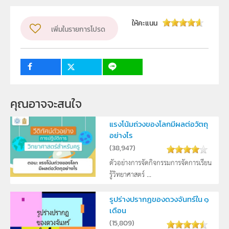
สาขาวิทยาศาสตร์ภาคบังคับ
วิชา
วิทยาศาสตร์ทั่วไป
ให้คะแนน
เพิ่มในรายการโปรด
กลุ่มเป้าหมาย
ครู
11
คุณอาจจะสนใจ
แรงโน้มถ่วงของโลกมีผลต่อวัตถุ
อย่างไร
(
38,947
)
ตัวอย่างการจัดกิจกรรมการจัดการเรียน
รู้วิทยาศาสตร์ ...
รูปร่างปรากฏของดวงจันทร์ใน ๑
เดือน
(
15,809
)