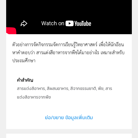
ตัวอย่างการจัดกิจกรรมจัดการเรียนรู้วิทยาศาสตร์ เพื่อให้นักเรียน
หาคำตอบว่า สารแต่งสีอาหารจากพืชได้มาอย่างไร เหมาะสำหรับ
21 - สารแต่งสีอาหารจากพืชได้มาอย่างไร
ประถมศึกษา
คำสำคัญ
สารแต่งสีอาหาร, สีผสมอาหาร, สีจากธรรมชาติ, พืช, สาร
แต่งสีอาหารจากพืช
ประเภท
Moving Image
ย่อ/ขยาย ข้อมูลเพิ่มเติม
ลิขสิทธิ์
สถาบันส่งเสริมการสอนวิทยาศาสตร์และเทคโนโลยี (สสวท.)