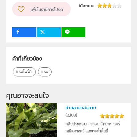
วิชา
วิทยาศาสตร์ทั่วไป
ให้คะแนน
เพิ่มในรายการโปรด
ระดับชั้น
ป.2
กลุ่มเป้าหมาย
ครู
1
6
คำที่เกี่ยวข้อง
แรงไฟฟ้า
แรง
คุณอาจจะสนใจ
ข้าหลวงหลังลาย
(
2,103
)
คลิปประกอบการสอน วิทยาศาสตร์
คณิตศาสตร์ และเทคโนโลยี