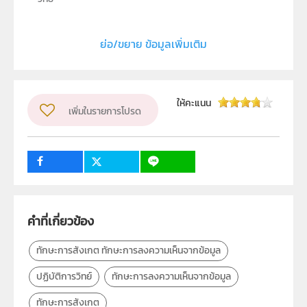
ประเภท
Moving Image
ย่อ/ขยาย ข้อมูลเพิ่มเติม
ลิขสิทธิ์
สถาบันส่งเสริมการสอนวิทยาศาสตร์และเทคโนโลยี (สสวท.)
ผู้แต่ง หรือ เจ้าของผลงาน
ให้คะแนน
เพิ่มในรายการโปรด
สาขาวิทยาศาสตร์ภาคบังคับ
วิชา
วิทยาศาสตร์ทั่วไป
กลุ่มเป้าหมาย
ครู
1
27
คำที่เกี่ยวข้อง
ทักษะการสังเกต ทักษะการลงความเห็นจากข้อมูล
ปฏิบัติการวิทย์
ทักษะการลงความเห็นจากข้อมูล
ทักษะการสังเกต