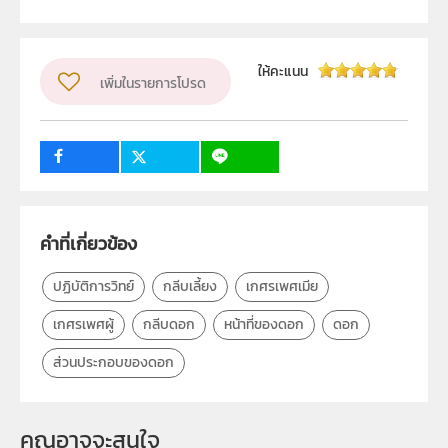
สถาบันส่งเสริมการสอนวิทยาศาสตร์และเทคโนโลยี (สสวท.)
ผู้แต่ง หรือ เจ้าของผลงาน
ให้คะแนน
เพิ่มในรายการโปรด
สาขาวิทยาศาสตร์ภาคบังคับ
วิชา
วิทยาศาสตร์ทั่วไป
ระดับชั้น
ป.5
10
กลุ่มเป้าหมาย
ครู
คำที่เกี่ยวข้อง
ปฏิบัติการวิทย์
กลีบเลี้ยง
เกศรเพศเมีย
เกศรเพศผู้
กลีบดอก
หน้าที่ของดอก
ดอก
ส่วนประกอบของดอก
คุณอาจจะสนใจ