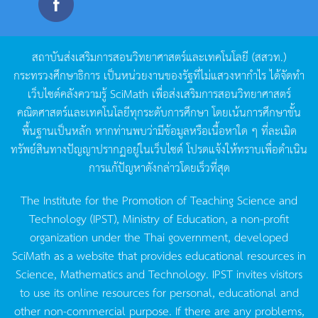
สถาบันส่งเสริมการสอนวิทยาศาสตร์และเทคโนโลยี
(
สสวท
.)
กระทรวงศึกษาธิการ
เป็นหน่วยงานของรัฐที่ไม่แสวงหากำไร
ได้จัดทำ
เว็บไซต์คลังความรู้
SciMath
เพื่อส่งเสริมการสอนวิทยาศาสตร์
คณิตศาสตร์และเทคโนโลยีทุกระดับการศึกษา
โดยเน้นการศึกษาขั้น
พื้นฐานเป็นหลัก
หากท่านพบว่ามีข้อมูลหรือเนื้อหาใด
ๆ
ที่ละเมิด
ทรัพย์สินทางปัญญาปรากฏอยู่ในเว็บไซต์
โปรดแจ้งให้ทราบเพื่อดำเนิน
การแก้ปัญหาดังกล่าวโดยเร็วที่สุด
The Institute for the Promotion of Teaching Science and
Technology (IPST), Ministry of Education, a non-profit
organization under the Thai government, developed
SciMath as a website that provides educational resources in
Science, Mathematics and Technology. IPST invites visitors
to use its online resources for personal, educational and
other non-commercial purpose. If there are any problems,