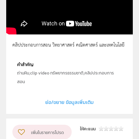
คลิปประกอบการสอน วิทยาศาสตร์ คณิตศาสตร์ และเทคโนโลยี
ถ่านหิน 2
คำสำคัญ
ถ่านหิน,clip video ทรัพยากรธรรมชาติ,คลิปประกอบการ
สอน
ประเภท
Moving Image
ย่อ/ขยาย ข้อมูลเพิ่มเติม
ลิขสิทธิ์
สถาบันส่งเสริมการสอนวิทยาศาสตร์และเทคโนโลยี (สสวท.)
ผู้แต่ง หรือ เจ้าของผลงาน
นายวิจิตร ทั่งทอง
ให้คะแนน
เพิ่มในรายการโปรด
วิชา
วิทยาศาสตร์ทั่วไป