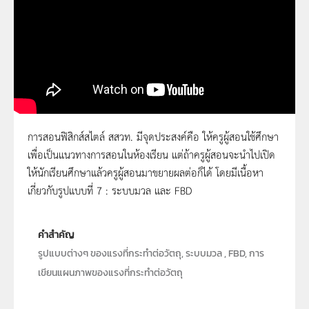
การสอนฟิสิกส์สไตล์ สสวท. มีจุดประสงค์คือ ให้ครูผู้สอนใช้ศึกษา
เพื่อเป็นแนวทางการสอนในห้องเรียน แต่ถ้าครูผู้สอนจะนำไปเปิด
การสอนฟิสิกส์สไตล์ สสวท. บทที่ 3 แรงและกฎ
ให้นักเรียนศึกษาแล้วครูผู้สอนมาขยายผลต่อก็ได้ โดยมีเนื้อหา
การเคลื่อนที่ ep.12 รูปแบบต่างๆ ของแรง ตอน
เกี่ยวกับรูปแบบที่ 7 : ระบบมวล และ FBD
ที่ 5
คำสำคัญ
รูปแบบต่างๆ ของแรงที่กระทำต่อวัตถุ, ระบบมวล , FBD, การ
เขียนแผนภาพของแรงที่กระทำต่อวัตถุ
ลิขสิทธิ์