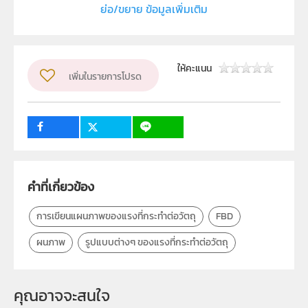
สถาบันส่งเสริมการสอนวิทยาศาสตร์และเทคโนโลยี (สสวท.)
ย่อ/ขยาย ข้อมูลเพิ่มเติม
ผู้แต่ง หรือ เจ้าของผลงาน
สาขาวิทยาศาสตร์มัธยมศึกษาตอนปลาย
ให้คะแนน
วิชา
เพิ่มในรายการโปรด
ฟิสิกส์
ระดับชั้น
ม.4
กลุ่มเป้าหมาย
ครู
คำที่เกี่ยวข้อง
การเขียนแผนภาพของแรงที่กระทำต่อวัตถุ
FBD
ผนภาพ
รูปแบบต่างๆ ของแรงที่กระทำต่อวัตถุ
คุณอาจจะสนใจ