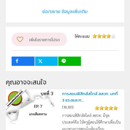
ประเภท
Moving Image
ย่อ/ขยาย ข้อมูลเพิ่มเติม
ลิขสิทธิ์
สถาบันส่งเสริมการสอนวิทยาศาสตร์และเทคโนโลยี (สสวท.)
ผู้แต่ง หรือ เจ้าของผลงาน
ให้คะแนน
เพิ่มในรายการโปรด
สาขาวิทยาศาสตร์ภาคบังคับ
วิชา
ฟิสิกส์
ระดับชั้น
ม.3
10
กลุ่มเป้าหมาย
นักเรียน
คุณอาจจะสนใจ
การสอนฟิสิกส์สไตล์ สสวท. บทที่
3 แรงและก...
(
16,181
)
การสอนฟิสิกส์สไตล์ สสวท. มีจุด
ประสงค์คือ ให้ครูผู้สอนใช้ศึกษาเพื่อเป็น
แนวทางการสอนในห้องเรียน ...