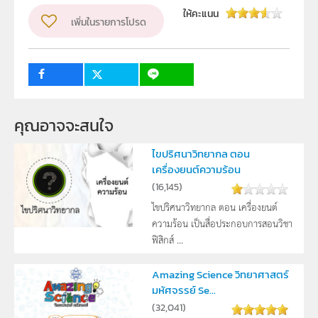
สาขาวิทยาศาสตร์ภาคบังคับ
ให้คะแนน
เพิ่มในรายการโปรด
วิชา
ฟิสิกส์
ระดับชั้น
ม.3
กลุ่มเป้าหมาย
นักเรียน
3
คุณอาจจะสนใจ
ไขปริศนาวิทยากล ตอน
เครื่องยนต์ความร้อน
(
16,145
)
ไขปริศนาวิทยากล ตอน เครื่องยนต์
ความร้อน เป็นสื่อประกอบการสอนวิชา
ฟิสิกส์ ...
Amazing Science วิทยาศาสตร์
มหัศจรรย์ Se...
(
32,041
)