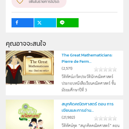
เพิ่มในรายการโปรด
วิชา
คณิตศาสตร์
ระดับชั้น
ปฐมวัย, ป.1, ป.2, ป.3, ป.4, ป.5, ป.6, ม.1, ม.2, ม.3, ม.4, ม.5,
ม.6
6
คุณอาจจะสนใจ
กลุ่มเป้าหมาย
ครู, นักเรียน, บุคคลทั่วไป
The Great Mathematicians:
Pierre de Ferm...
(
2,571
)
วีดิทัศน์เกร็ดประวัตินักคณิตศาสตร์
ประกอบหนังสือเรียนคณิตศาสตร์ ชั้น
มัธยมศึกษาปีที่ 3
สนุกคิดคณิตศาสตร์ ตอน การ
เขียนและการอ่าน...
(
21,982
)
วีดิทัศน์ชุด “สนุกคิดคณิตศาสตร์” ตอน