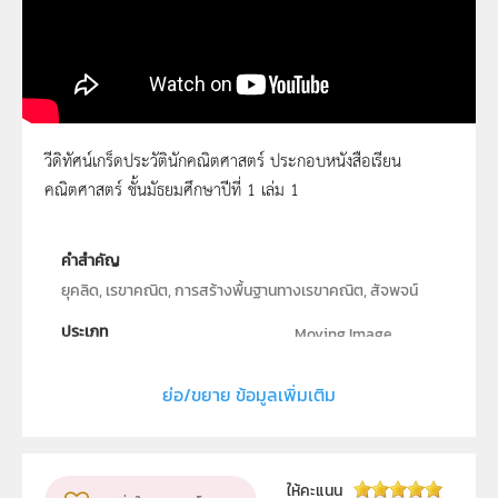
วีดิทัศน์เกร็ดประวัตินักคณิตศาสตร์ ประกอบหนังสือเรียน
คณิตศาสตร์ ชั้นมัธยมศึกษาปีที่ 1 เล่ม 1
The Great Mathematicians: Euclid
คำสำคัญ
ยุคลิด, เรขาคณิต, การสร้างพื้นฐานทางเรขาคณิต, สัจพจน์
ประเภท
Moving Image
ลิขสิทธิ์
ย่อ/ขยาย ข้อมูลเพิ่มเติม
สถาบันส่งเสริมการสอนวิทยาศาสตร์และเทคโนโลยี (สสวท.)
ผู้แต่ง หรือ เจ้าของผลงาน
สาขาคณิตศาสตร์มัธยมศึกษา
ให้คะแนน