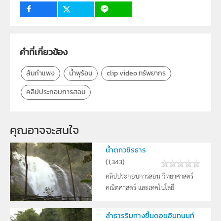
ระดับชั้น
ป.1, ป.2, ป.3, ป.4, ป.5, ป.6, ม.1, ม.2, ม.3, ม.4, ม.5, ม.6
กลุ่มเป้าหมาย
คำที่เกี่ยวข้อง
ครู, นักเรียน, บุคคลทั่วไป
สันกำแพง
น้ำพุร้อน
clip video ทรัพยากร
คลิปประกอบการสอน
คุณอาจจะสนใจ
น้ำตกวชิรธาร
(
1,343
)
คลิปประกอบการสอน วิทยาศาสตร์
คณิตศาสตร์ และเทคโนโลยี
ลำธารริมทางขึ้นดอยอินทนนท์