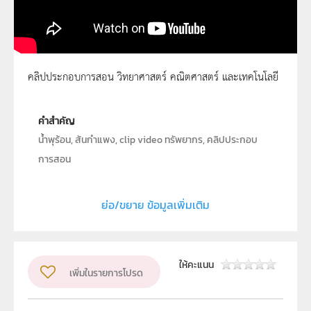
คลิปประกอบการสอน วิทยาศาสตร์ คณิตศาสตร์ และเทคโนโลยี
น้ำพุร้อน สันกำแพง 1
คำสำคัญ
น้ำพุร้อน, สันกำแพง, clip video ทรัพยากร, คลิปประกอบ
การสอน
ประเภท
Moving Image
ย่อ/ขยาย ข้อมูลเพิ่มเติม
ลิขสิทธิ์
สถาบันส่งเสริมการสอนวิทยาศาสตร์และเทคโนโลยี (สสวท.)
ผู้แต่ง หรือ เจ้าของผลงาน
นายวิจิตร ทั่งทอง
ให้คะแนน
เพิ่มในรายการโปรด
วิชา
โลก ดาราศาสตร์ และอวกาศ