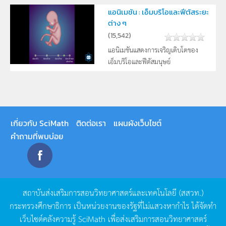
แอนิเมชัน : เอ็มบริโอและฟีตัสระยะ
ต่าง ๆ
(
15,542
)
แอนิเมชันแสดงการเจริญเติบโตของ
เอ็มบริโอและฟีตัสมนุษย์
เกี่ยวกับ SciMath
ติดต่อเรา
แผนผังเว็บไซต์
คำถามที่พบบ่อย
สถาบันส่งเสริมการสอนวิทยาศาสตร์และเทคโนโลยี
(
สสวท
.)
กระทรวงศึกษาธิการ
เป็นหน่วยงานของรัฐที่ไม่แสวงหากำไร
ได้จัดทำ
เว็บไซต์คลังความรู้
SciMath
เพื่อส่งเสริมการสอนวิทยาศาสตร์