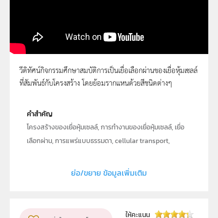
วีดิทัศน์กิจกรรมศึกษาสมบัติการเป็นเยื่อเลือกผ่านของเยื่อหุ้มเซลล์
ที่สัมพันธ์กับโครงสร้าง โดยย้อมรากแหนด้วยสีชนิดต่างๆ
โครงสร้างของเยื่อหุ้มเซลล์
คำสำคัญ
โครงสร้างของเยื่อหุ้มเซลล์, การทำงานของเยื่อหุ้มเซลล์, เยื่อ
เลือกผ่าน, การแพร่แบบธรรมดา, cellular transport,
semipermeable membrane, selectively permeable
membrane, simple diffusion
ย่อ/ขยาย ข้อมูลเพิ่มเติม
ลิขสิทธิ์
สถาบันส่งเสริมการสอนวิทยาศาสตร์และเทคโนโลยี (สสวท.)
ให้คะแนน
วิชา
ชีววิทยา