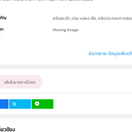
คัญ
สร้อยระย้า, clip video พืช, คลิปประกอบการสอ
ภท
Moving Image
ธิ์
สถาบันส่งเสริมการสอนวิทยาศาสตร์และเทคโนโลย
่ง หรือ เจ้าของผลงาน
วิจิตร ทั่งทอง
ย่อ/ขยาย ข้อมูลเพิ่มเต
ชีววิทยา
ั้น
ป.1, ป.2, ป.3, ป.4, ป.5, ป.6, ม.1, ม.2, ม.3, ม.4, ม.5,
เพิ่มในรายการโปรด
เป้าหมาย
ครู, นักเรียน, บุคคลทั่วไป
ี่ยวข้อง