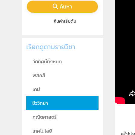
ค้นหา
คืนค่าเริ่มต้น
เรียกดูตามรายวิชา
วีดิทัศน์ทั้งหมด
ฟิสิกส์
เคมี
ชีววิทยา
คณิตศาสตร์
เทคโนโลยี
คลิปปร