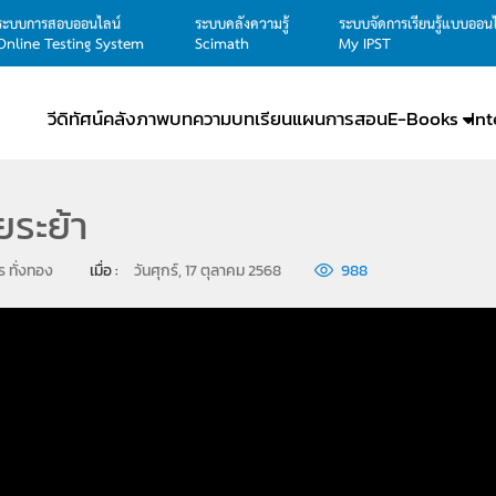
ระบบการสอบออนไลน์
ระบบคลังความรู้
ระบบจัดการเรียนรู้แบบออน
Online Testing System
Scimath
My IPST
วีดิทัศน์
คลังภาพ
บทความ
บทเรียน
แผนการสอน
E-Books
In
ยระย้า
ตร ทั่งทอง
เมื่อ : 
วันศุกร์, 17 ตุลาคม 2568
988