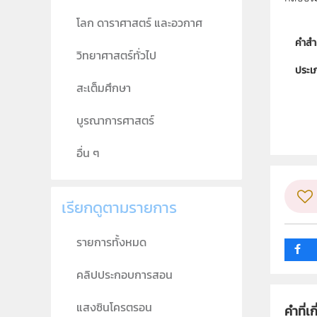
โลก ดาราศาสตร์ และอวกาศ
คำสำ
วิทยาศาสตร์ทั่วไป
ประเ
สะเต็มศึกษา
ลิขสิท
บูรณาการศาสตร์
ผู้แต
วิชา
อื่น ๆ
ระดับช
เรียกดูตามรายการ
กลุ่ม
รายการทั้งหมด
คลิปประกอบการสอน
แสงซินโครตรอน
คำที่เก