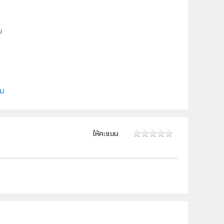
น
ี (สสวท.)
ิม
 ม.6
ให้คะแนน