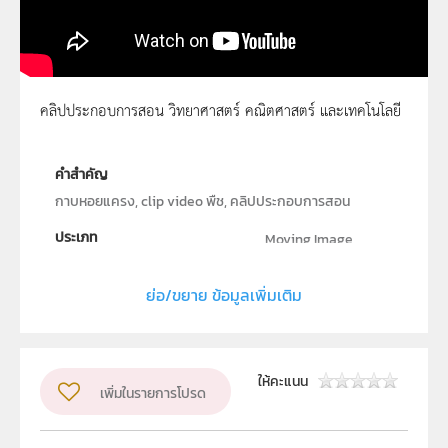
คลิปประกอบการสอน วิทยาศาสตร์ คณิตศาสตร์ และเทคโนโลยี
กาบหอยแครง 1
คำสำคัญ
กาบหอยแครง, clip video พืช, คลิปประกอบการสอน
ประเภท
Moving Image
ลิขสิทธิ์
ย่อ/ขยาย ข้อมูลเพิ่มเติม
สถาบันส่งเสริมการสอนวิทยาศาสตร์และเทคโนโลยี (สสวท.)
ผู้แต่ง หรือ เจ้าของผลงาน
นายวิจิตร ทั่งทอง
วิชา
ชีววิทยา
ให้คะแนน
เพิ่มในรายการโปรด
ระดับชั้น
ป.1, ป.2, ป.3, ป.4, ป.5, ป.6, ม.1, ม.2, ม.3, ม.4, ม.5