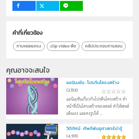
กลุ่มเป้าหมาย
ครู, นักเรียน, บุคคลทั่วไป
คำที่เกี่ยวข้อง
กาบหอยแครง
clip video พืช
คลิปประกอบการสอน
คุณอาจจะสนใจ
แอนิเมชัน : โปรตีนโครงสร้าง
(
2,153
)
แอนิเมชันเกี่ยวกับโปรตีนโครงสร้าง ทำ
หน้าที่เป็นโครงสร้างของเซลล์ ทำให้เซลล์
แข็งแรง และคงรูปได้ ...
วีดิทัศน์ : ศัพท์พันธุศาสตร์น่ารู้
(
4,911
)