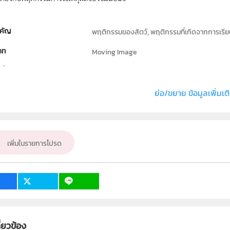
คัญ
พฤติกรรมของสัตว์, พฤติกรรมที่เกิดจากการเรียนร
ภท
Moving Image
ธิ์
สถาบันส่งเสริมการสอนวิทยาศาสตร์และเทคโนโลย
่ง หรือ เจ้าของผลงาน
สาขาเคมีและชีววิทยา
ย่อ/ขยาย ข้อมูลเพิ่มเต
ชีววิทยา
ั้น
ม.6
เพิ่มในรายการโปรด
เป้าหมาย
ครู, นักเรียน, บุคคลทั่วไป
1
3
ี่ยวข้อง