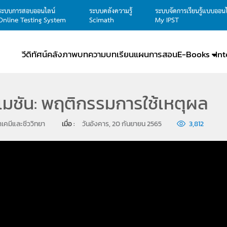
ระบบการสอบออนไลน์
ระบบคลังความรู้
ระบบจัดการเรียนรู้แบบออน
Online Testing System
Scimath
My IPST
วีดิทัศน์
คลังภาพ
บทความ
บทเรียน
แผนการสอน
E-Books
In
เมชัน: พฤติกรรมการใช้เหตุผล
เคมีและชีววิทยา
เมื่อ : 
วันอังคาร, 20 กันยายน 2565
3,812