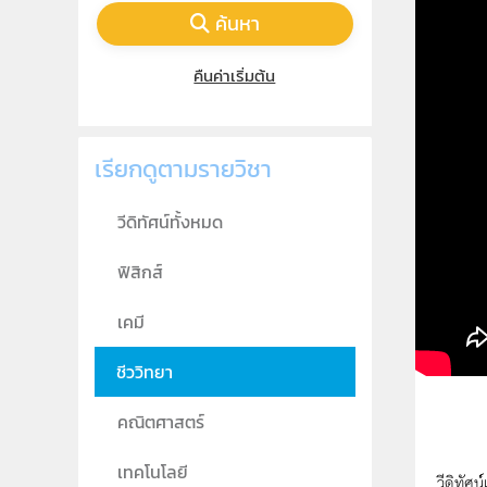
ค้นหา
คืนค่าเริ่มต้น
เรียกดูตามรายวิชา
วีดิทัศน์ทั้งหมด
ฟิสิกส์
เคมี
ชีววิทยา
คณิตศาสตร์
เทคโนโลยี
วีดิทัศ