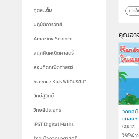
ทูตสะเต็ม
การใช
ปฏิบัติการวิทย์
คุณอา
Amazing Science
สนุกคิดคณิตศาสตร์
สอนคิดคณิตศาสตร์
Science Kids พิชิตปริศนา
วิทย์สู้วิทย์
วิทยสัประยุทธ์
วีดิทัศ
แมลงห..
IPST Digital Maths
(
2,647
)
วีดิทัศน์ก
รู้รอบโลกวิทยาศาสตร์