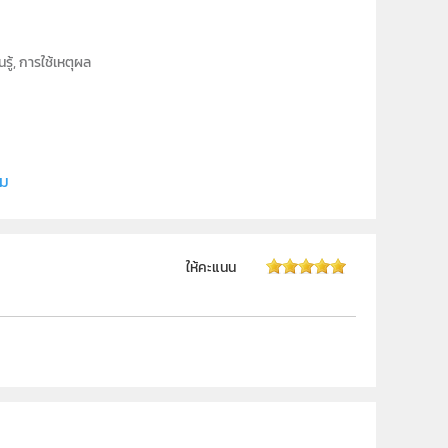
ู้, การใช้เหตุผล
ี (สสวท.)
ิม
ให้คะแนน