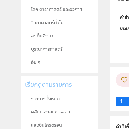
โลก ดาราศาสตร์ และอวกาศ
คำสำ
วิทยาศาสตร์ทั่วไป
ประเ
สะเต็มศึกษา
ลิขสิท
บูรณาการศาสตร์
ผู้แต
วิชา
อื่น ๆ
ระดับช
เรียกดูตามรายการ
กลุ่ม
รายการทั้งหมด
คลิปประกอบการสอน
แสงซินโครตรอน
คำที่เก