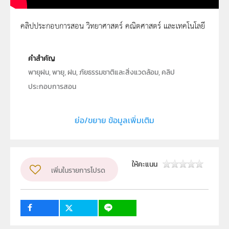
คลิปประกอบการสอน วิทยาศาสตร์ คณิตศาสตร์ และเทคโนโลยี
พายุฝน 1
คำสำคัญ
พายุฝน, พายุ, ฝน, ภัยธรรมชาติและสิ่งแวดล้อม, คลิป
ประกอบการสอน
ประเภท
Moving Image
ย่อ/ขยาย ข้อมูลเพิ่มเติม
ลิขสิทธิ์
สถาบันส่งเสริมการสอนวิทยาศาสตร์และเทคโนโลยี (สสวท.)
ผู้แต่ง หรือ เจ้าของผลงาน
วิจิตร ทั่งทอง
ให้คะแนน
เพิ่มในรายการโปรด
วิชา
วิทยาศาสตร์ทั่วไป
ระดับชั้น
ป.1, ป.2, ป.3, ป.4, ป.5, ป.6, ม.1, ม.2, ม.3, ม.4, ม.5, ม.6
กลุ่มเป้าหมาย