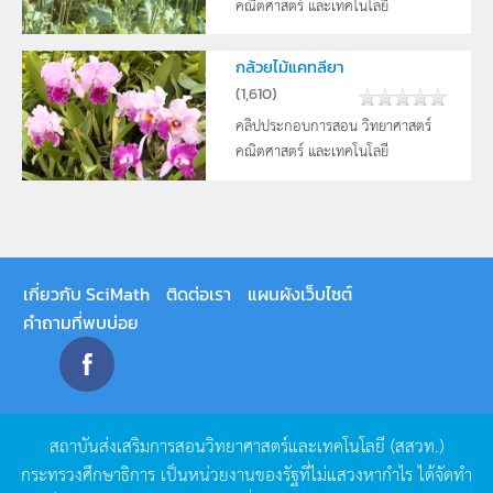
คณิตศาสตร์ และเทคโนโลยี
กล้วยไม้แคทลียา
(
1,610
)
คลิปประกอบการสอน วิทยาศาสตร์
คณิตศาสตร์ และเทคโนโลยี
เกี่ยวกับ SciMath
ติดต่อเรา
แผนผังเว็บไซต์
คำถามที่พบบ่อย
สถาบันส่งเสริมการสอนวิทยาศาสตร์และเทคโนโลยี
(
สสวท
.)
กระทรวงศึกษาธิการ
เป็นหน่วยงานของรัฐที่ไม่แสวงหากำไร
ได้จัดทำ