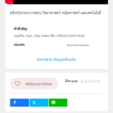
คลิปประกอบการสอน วิทยาศาสตร์ คณิตศาสตร์ และเทคโนโลยี
ขนุนดิน 1
คำสำคัญ
ขนุนดิน, ขนุน , clip video พืช, คลิปประกอบการสอ
ประเภท
Moving Image
ลิขสิทธิ์
ย่อ/ขยาย ข้อมูลเพิ่มเติม
สถาบันส่งเสริมการสอนวิทยาศาสตร์และเทคโนโลยี (สสวท.)
ผู้แต่ง หรือ เจ้าของผลงาน
นายวิจิตร ทั่งทอง
วิชา
ชีววิทยา
ให้คะแนน
เพิ่มในรายการโปรด
ระดับชั้น
ป.1, ป.2, ป.3, ป.4, ป.5, ป.6, ม.1, ม.2, ม.3, ม.4, ม.5, ม.6
กลุ่มเป้าหมาย
ครู, นักเรียน, บุคคลทั่วไป