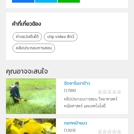
กลุ่มเป้าหมาย
ครู, นักเรียน, บุคคลทั่วไป
คำที่เกี่ยวข้อง
ค่างแว่นถิ่นใต้
clip video สัตว์
คลิปประกอบการสอน
คุณอาจจะสนใจ
ฉีดยาในนาข้าว
(
1,788
)
คลิปประกอบการสอน วิทยาศาสตร์
คณิตศาสตร์ และเทคโนโลยี
ดอกหน้าแมว
(
1,923
)