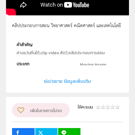
คลิปประกอบการสอน วิทยาศาสตร์ คณิตศาสตร์ และเทคโนโลยี
ค่างแว่นถิ่นใต้ 1
คำสำคัญ
ค่างแว่นถิ่นใต้,clip video สัตว์,คลิปประกอบการสอน
ประเภท
Moving Image
ลิขสิทธิ์
ย่อ/ขยาย ข้อมูลเพิ่มเติม
สถาบันส่งเสริมการสอนวิทยาศาสตร์และเทคโนโลยี (สสวท.)
ผู้แต่ง หรือ เจ้าของผลงาน
นายวิจิตร ทั่งทอง
วิชา
วิทยาศาสตร์ทั่วไป
ให้คะแนน
เพิ่มในรายการโปรด
ระดับชั้น
ป.1, ป.2, ป.3, ป.4, ป.5, ป.6, ม.1, ม.2, ม.3, ม.4, ม.5, ม.6