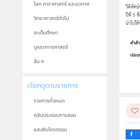
โลก ดาราศาสตร์ และอวกาศ
วีดิทัศ
ปีที่ 5
วิทยาศาสตร์ทั่วไป
นำไปใช้
สะเต็มศึกษา
คำสำ
บูรณาการศาสตร์
ประเ
อื่น ๆ
ลิขสิท
ผู้แต
เรียกดูตามรายการ
วิชา
รายการทั้งหมด
ระดับช
คลิปประกอบการสอน
กลุ่ม
แสงซินโครตรอน