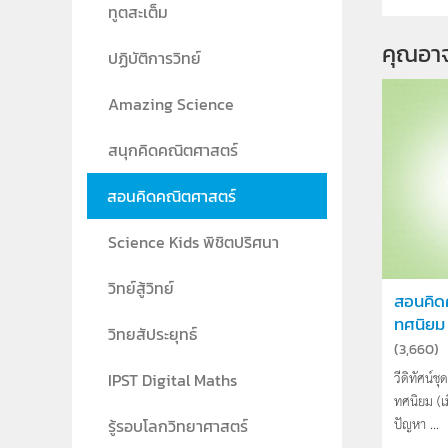
ทูตสะเต็ม
คุณอา
ปฏิบัติการวิทย์
Amazing Science
สนุกคิดคณิตศาสตร์
สอนคิดคณิตศาสตร์
Science Kids พิชิตปริศนา
วิทย์สู้วิทย์
สอนคิด
ทศนิยม (เ
วิทยสัประยุทธ์
(
3,660
)
วีดิทัศน์
IPST Digital Maths
ทศนิยม (เ
ปัญหา ...
รู้รอบโลกวิทยาศาสตร์