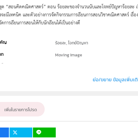
น์ชุด “สอนคิดคณิตศาสตร์” ตอน ร้อยละของจำนวนนับและโจทย์ปัญหาร้อยละ เป็น
 ซึ่งจะมีเทคนิค และตัวอย่างการจัดกิจกรรมการเรียนการสอนวิชาคณิตศาสตร์ เร
จัดการเรียนการสอนให้กับนักเรียนได้เป็นอย่างดี
คัญ
ร้อยละ, โจทย์ปัญหา
ภท
Moving Image
ธิ์
สถาบันส่งเสริมการสอนวิทยาศาสตร์และเทคโนโลย
่ง หรือ เจ้าของผลงาน
สาขาวิชาคณิตศาสตร์และฝ่ายนวัตกรรมและเทคโนโลย
ย่อ/ขยาย ข้อมูลเพิ่มเต
คณิตศาสตร์
ั้น
ป.5
เพิ่มในรายการโปรด
เป้าหมาย
ครู