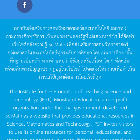
สถาบันส่งเสริมการสอนวิทยาศาสตร์และเทคโนโลยี
(
สสวท
.)
กระทรวงศึกษาธิการ
เป็นหน่วยงานของรัฐที่ไม่แสวงหากำไร
ได้จัดทำ
เว็บไซต์คลังความรู้
SciMath
เพื่อส่งเสริมการสอนวิทยาศาสตร์
คณิตศาสตร์และเทคโนโลยีทุกระดับการศึกษา
โดยเน้นการศึกษาขั้น
พื้นฐานเป็นหลัก
หากท่านพบว่ามีข้อมูลหรือเนื้อหาใด
ๆ
ที่ละเมิด
ทรัพย์สินทางปัญญาปรากฏอยู่ในเว็บไซต์
โปรดแจ้งให้ทราบเพื่อดำเนิน
การแก้ปัญหาดังกล่าวโดยเร็วที่สุด
The Institute for the Promotion of Teaching Science and
Technology (IPST), Ministry of Education, a non-profit
organization under the Thai government, developed
SciMath as a website that provides educational resources in
Science, Mathematics and Technology. IPST invites visitors
to use its online resources for personal, educational and
other non-commercial purpose. If there are any problems,