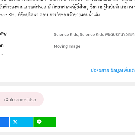
นทึกของท่าน­แกรนด์ฟรอส นักวิทยาศาสตร์ผู้ยิ่งใหญ่ ซึ่งความรู้ในบันทึกสามาร
nce Kids พิชิตปริศนา ตอน ภารกิจของเจ้าชายแดนน้ำแข็ง
คัญ
Science Kids, Science Kids พิชิตปริศนา,วิทยา
ภท
Moving Image
ธิ์
สถาบันส่งเสริมการสอนวิทยาศาสตร์และเทคโนโลย
่ง หรือ เจ้าของผลงาน
สถาบันส่งเสริมการสอนวิทยาศาสตร์และเทคโนโลย
ย่อ/ขยาย ข้อมูลเพิ่มเต
เพิ่มในรายการโปรด
1