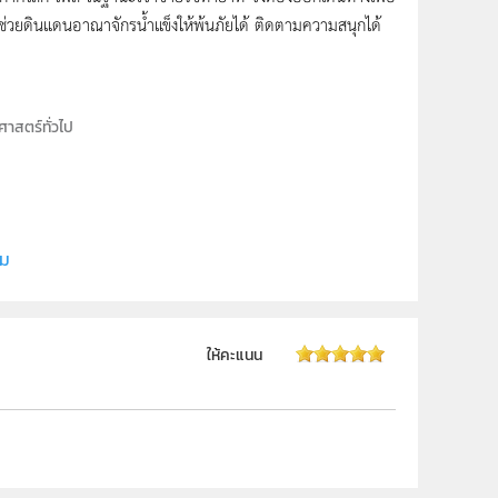
ถช่วยดินแดนอาณาจ­ักรน้ำแข็งให้พ้นภัยได้ ติดตามความสนุกได้
ศาสตร์ทั่วไป
ี (สสวท.)
ี (สสวท.)
ิม
ให้คะแนน