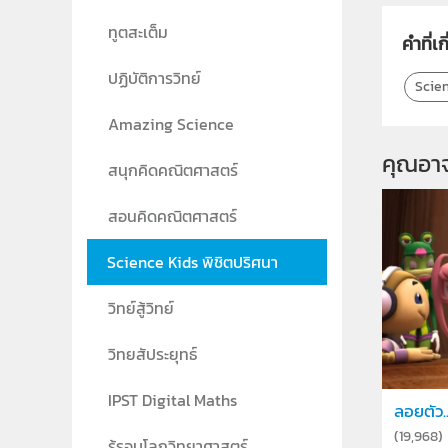
ทูตสะเต็ม
คำที่เก
ปฏิบัติการวิทย์
Scien
Amazing Science
คุณอา
สนุกคิดคณิตศาสตร์
สอนคิดคณิตศาสตร์
Science Kids พิชิตปริศนา
วิทย์สู้วิทย์
วิทยสัประยุทธ์
IPST Digital Maths
ลอยตัว.
(
19,968
)
รู้รอบโลกวิทยาศาสตร์