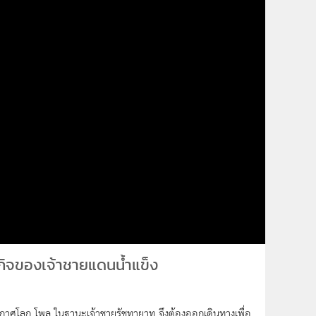
รกิจของเจ้าชายแดนน้ำแข็ง
อากาศโลก โพล ในฐานะเจ้าชายรัชทายาท จึงต้องออกเดินทางเพื่อ