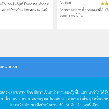
(
29,149
)
นโดแสดงอิทธิฤทธิ์ด้วยการลอยตัวกลาง
่อหลอกให้ชาวบ้านป่าหรรษามาเซ่นไหว้
Science Kids พบถ้ำบนยอดเขาที่เก็บบั
รนด์ฟรอสเอาไ­ว้ ...
มที่พบบ่อย
(
สสวท
.)
กระทรวงศึกษาธิการ
เป็นหน่วยงานของรัฐที่ไม่แสวงหากำไร
ได้จั
กษา
โดยเน้นการศึกษาขั้นพื้นฐานเป็นหลัก
หากท่านพบว่ามีข้อมูลหรือเนื้อห
โปรดแจ้งให้ทราบเพื่อดำเนินการแก้ปัญหาดังกล่าวโดยเร็วที่สุด