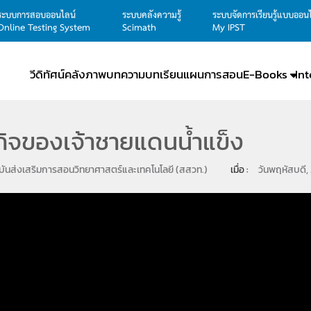
ระบบการสอบออนไลน์
ระบบคลังความรู้
ระบบจัดการเรียนรู้แบบออน
Online Testing System
Scimath
My IPST
วีดิทัศน์
คลังภาพ
บทความ
บทเรียน
แผนการสอน
E-Books
In
ิจของเจ้าชายแดนน้ำแข็ง
ันส่งเสริมการสอนวิทยาศาสตร์และเทคโนโลยี (สสวท.)
เมื่อ : 
วันพฤหัสบดี,