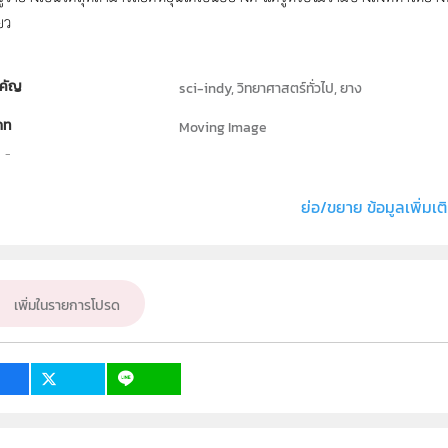
ยว
คัญ
sci-indy, วิทยาศาสตร์ทั่วไป, ยาง
ภท
Moving Image
ธิ์
สถาบันส่งเสริมการสอนวิทยาศาสตร์และเทคโนโลย
่ง หรือ เจ้าของผลงาน
ฝ่ายนวัตกรรมเพื่อการเรียนรู้
ย่อ/ขยาย ข้อมูลเพิ่มเต
วิทยาศาสตร์ทั่วไป
ั้น
ป.1, ป.2, ป.3, ป.4, ป.5, ป.6, ม.1, ม.2, ม.3, ม.4, ม.5,
เพิ่มในรายการโปรด
เป้าหมาย
ครู, นักเรียน, บุคคลทั่วไป