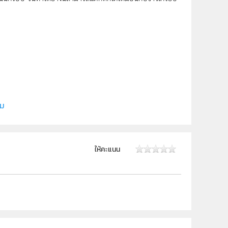
ี (สสวท.)
ิม
 ม.6
ให้คะแนน