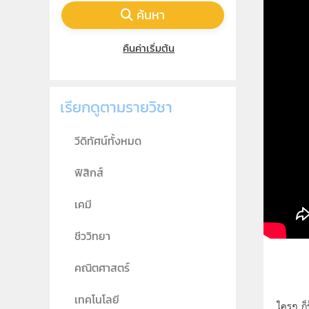
ค้นหา
คืนค่าเริ่มต้น
เรียกดูตามรายวิชา
วีดิทัศน์ทั้งหมด
ฟิสิกส์
เคมี
ชีววิทยา
คณิตศาสตร์
เทคโนโลยี
ใครๆ ก็ร