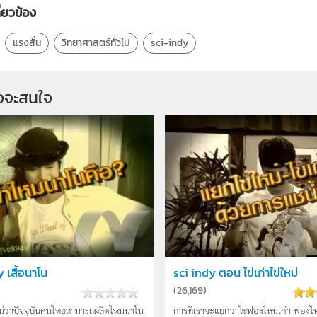
ี่ยวข้อง
แรงสั่น
วิทยาศาสตร์ทั่วไป
sci-indy
จจะสนใจ
 เสื้อนาโน
sci indy ตอน ไข่เก่าไข่ใหม่
(
26,169
)
อไม่ว่าปัจจุบันคนไทยสามารถผลิตไหมนาโน
การที่เราจะแยกว่าไข่ฟองไหนเก่า ฟองไ