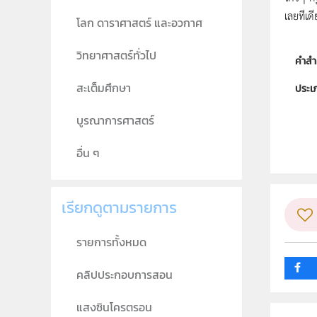
เลยทีเดี
โลก ดาราศาสตร์ และอวกาศ
วิทยาศาสตร์ทั่วไป
คำสำ
สะเต็มศึกษา
ประเ
ลิขสิท
บูรณาการศาสตร์
ผู้แต
อื่น ๆ
วิชา
ระดับช
เรียกดูตามรายการ
กลุ่ม
รายการทั้งหมด
คลิปประกอบการสอน
แสงซินโครตรอน