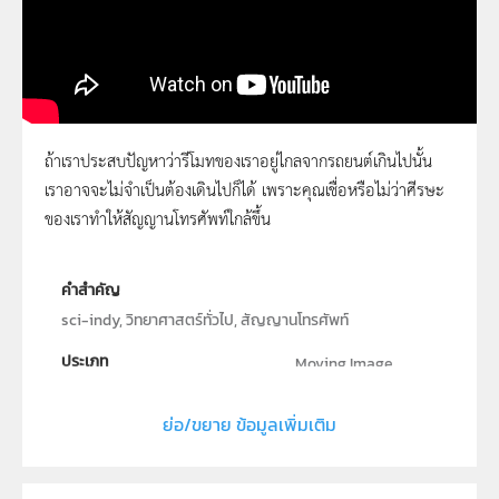
ถ้าเราประสบปัญหาว่ารีโมทของเราอยู่ไกลจากรถยนต์เกินไปนั้น
เราอาจจะไม่จำเป็นต้องเดินไปก็ได้ เพราะคุณเชื่อหรือไม่ว่าศีรษะ
Sci Indy 8 หัวเสาอากาศ
ของเราทำให้สัญญานโทรศัพท์ใกล้ขึ้น
คำสำคัญ
sci-indy, วิทยาศาสตร์ทั่วไป, สัญญานโทรศัพท์
ประเภท
Moving Image
ลิขสิทธิ์
ย่อ/ขยาย ข้อมูลเพิ่มเติม
สถาบันส่งเสริมการสอนวิทยาศาสตร์และเทคโนโลยี (สสวท.)
ผู้แต่ง หรือ เจ้าของผลงาน