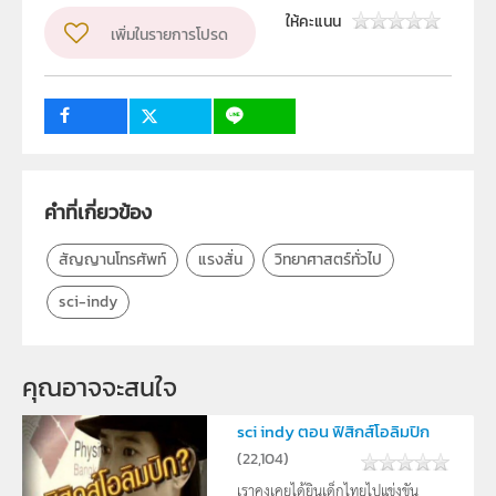
ฝ่ายนวัตกรรมเพื่อการเรียนรู้
ให้คะแนน
เพิ่มในรายการโปรด
วิชา
วิทยาศาสตร์ทั่วไป
ระดับชั้น
ป.1, ป.2, ป.3, ป.4, ป.5, ป.6, ม.1, ม.2, ม.3, ม.4, ม.5, ม.6
กลุ่มเป้าหมาย
ครู, นักเรียน, บุคคลทั่วไป
คำที่เกี่ยวข้อง
สัญญานโทรศัพท์
แรงสั่น
วิทยาศาสตร์ทั่วไป
sci-indy
คุณอาจจะสนใจ
sci indy ตอน ฟิสิกส์โอลิมปิก
(
22,104
)
เราคงเคยได้ยินเด็กไทยไปแข่งขัน