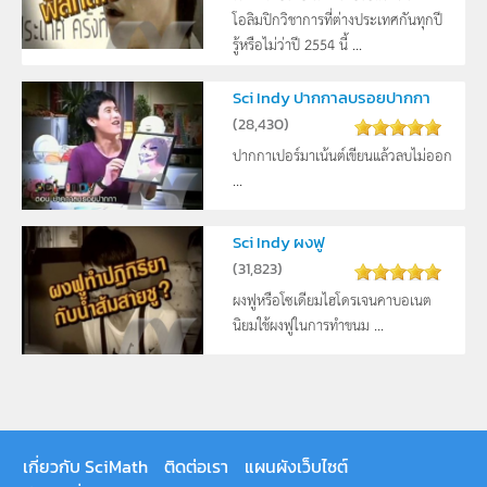
โอลิมปิกวิชาการที่ต่างประเทศกันทุกปี
รู้หรือไม่ว่าปี 2554 นี้ ...
Sci Indy ปากกาลบรอยปากกา
(
28,430
)
ปากกาเปอร์มาเน้นต์เขียนแล้วลบไม่ออก
...
Sci Indy ผงฟู
(
31,823
)
ผงฟูหรือโซเดียมไฮโดรเจนคาบอเนต
นิยมใช้ผงฟูในการทำขนม ...
เกี่ยวกับ SciMath
ติดต่อเรา
แผนผังเว็บไซต์