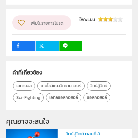
สถาบันส่งเสริมการสอนวิทยาศาสตร์และเทคโนโลยี (สสวท.)
ผู้แต่ง หรือ เจ้าของผลงาน
สสวท.
ให้คะแนน
เพิ่มในรายการโปรด
วิชา
ฟิสิกส์
ระดับชั้น
ป.1, ป.2, ป.3, ป.4, ป.5, ป.6, ม.1, ม.2, ม.3, ม.4, ม.5, ม.6
กลุ่มเป้าหมาย
ครู, นักเรียน, บุคคลทั่วไป
คำที่เกี่ยวข้อง
เอทานอล
เกมโชว์แนววิทยาศาสตร์
วิทย์สู้วิทย์
Sci-Fighting
เอทิลแอลกอฮอล์
แอลกอฮอล์
คุณอาจจะสนใจ
วิทย์สู้วิทย์ ตอนที่ 8