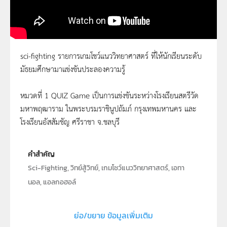
sci-fighting รายการเกมโชว์แนววิทยาศาสตร์ ที่ให้นักเรียนระดับ
มัธยมศึกษามาแข่งขันประลองความรู้
วิทย์สู้วิทย์ ตอนที่ 5
หมวดที่ 1 QUIZ Game เป็นการแข่งขันระหว่างโรงเรียนสตรีวัด
มหาพฤฒาราม ในพระบรมราชินูปถัมภ์ กรุงเทพมหานคร และ
โรงเรียนอัสสัมชัญ ศรีราชา จ.ชลบุรี
คำสำคัญ
Sci-Fighting, วิทย์สู้วิทย์, เกมโชว์แนววิทยาศาสตร์, เอทา
นอล, แอลกอฮอล์
ประเภท
Moving Image
ย่อ/ขยาย ข้อมูลเพิ่มเติม
ลิขสิทธิ์