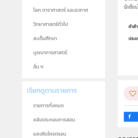
นักเรียน
โลก ดาราศาสตร์ และอวกาศ
วิทยาศาสตร์ทั่วไป
คำสำ
สะเต็มศึกษา
ประเ
ลิขสิท
บูรณาการศาสตร์
ผู้แต
อื่น ๆ
วิชา
ระดับช
เรียกดูตามรายการ
กลุ่ม
รายการทั้งหมด
คลิปประกอบการสอน
แสงซินโครตรอน