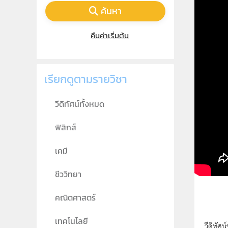
ค้นหา
คืนค่าเริ่มต้น
เรียกดูตามรายวิชา
วีดิทัศน์ทั้งหมด
ฟิสิกส์
เคมี
ชีววิทยา
คณิตศาสตร์
เทคโนโลยี
วีดิทัศ