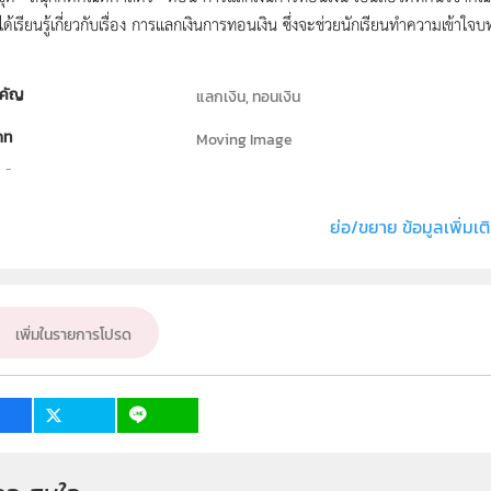
ได้เรียนรู้เกี่ยวกับเรื่อง การแลกเงินการทอนเงิน ซึ่งจะช่วยนักเรียนทำความเข้าใจบทเร
คัญ
แลกเงิน, ทอนเงิน
ภท
Moving Image
ธิ์
สถาบันส่งเสริมการสอนวิทยาศาสตร์และเทคโนโลย
่ง หรือ เจ้าของผลงาน
สาขาวิชาคณิตศาสตร์และฝ่ายนวัตกรรมและเทคโนโลย
ย่อ/ขยาย ข้อมูลเพิ่มเต
คณิตศาสตร์
ั้น
ป.4
เพิ่มในรายการโปรด
เป้าหมาย
ครู, นักเรียน