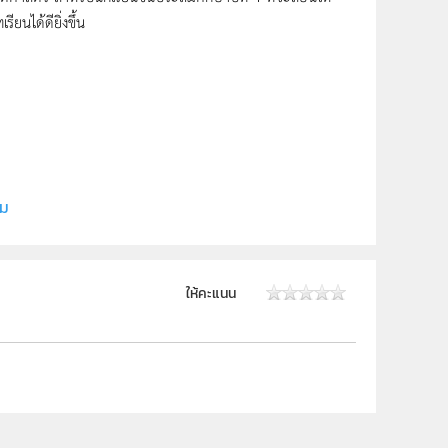
ียนได้ดียิ่งขึ้น
ี (สสวท.)
ีเพื่อการเรียนรู้
ิม
ให้คะแนน