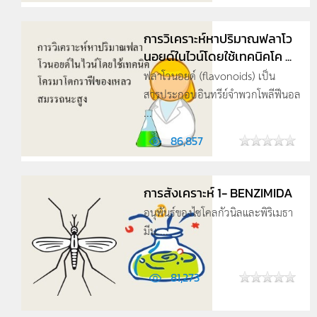
การวิเคราะห์หาปริมาณฟลาโว
นอยด์ในไวน์โดยใช้เทคนิคโค ...
ฟลาโวนอยด์ (flavonoids) เป็น
สารประกอบอินทรีย์จำพวกโพลีฟีนอล
...
86,857
การสังเคราะห์ 1- BENZIMIDA
อนุพันธ์ของไซโคลกัวนิลและพิริเมธา
มีน ...
81,273