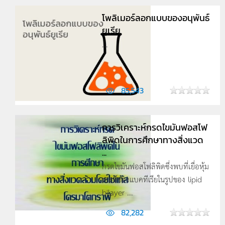
โพลิเมอร์ลอกแบบของอนุพันธ์
ยูเรีย
...
85,543
การวิเคราะห์กรดไขมันฟอสโฟ
ลิพิดในการศึกษาทางสิ่งแวด
...
กรดไขมันฟอสโฟลิพิดซึ่งพบที่เยื่อหุ้ม
เซลล์ของแบคทีเรียในรูปของ lipid
bilayer ...
82,282