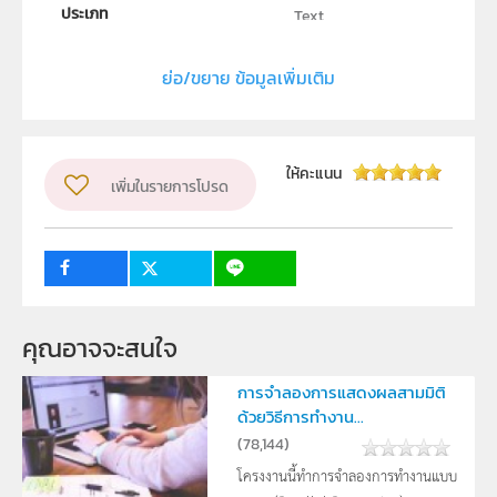
ประเภท
Text
ลิขสิทธิ์
ย่อ/ขยาย ข้อมูลเพิ่มเติม
Department of Chemistry, Faculty of Science, Maejo
University
ผู้แต่ง หรือ เจ้าของผลงาน
Wanida Sirikeaw
ให้คะแนน
เพิ่มในรายการโปรด
ระดับชั้น
ม.4, ม.5, ม.6
กลุ่มเป้าหมาย
ครู, นักเรียน
คุณอาจจะสนใจ
การจำลองการแสดงผลสามมิติ
ด้วยวิธีการทำงาน...
(
78,144
)
โครงงานนี้ทำการจำลองการทำงานแบบ