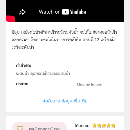
มีอุปกรณ์อะไรบ้างที่ช่วงเฝ้าระวังระดับน้ำ จะได้ไม่ต้องคอยนั่งเฝ้า
ตลอดเวลา ติดตามชมได้ในรายการพลังคิด ตอนที่ 12 เครื่องเฝ้า
พลังคิด ตอนที่ 12
ระวังระดับน้ำ
คำสำคัญ
ระดับน้ำ, อุปกรณ์เฝ้าระวังระดับน้ำ
ประเภท
Moving Image
ลิขสิทธิ์
ย่อ/ขยาย ข้อมูลเพิ่มเติม
สถาบันส่งเสริมการสอนวิทยาศาสตร์และเทคโนโลยี (สสวท.)
ผู้แต่ง หรือ เจ้าของผลงาน
สสวท.
วิชา
เคมี
ให้คะแนน
เพิ่มในรายการโปรด