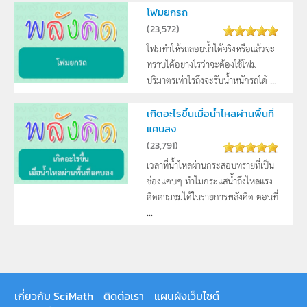
โฟมยกรถ
(
23,572
)
โฟมทำให้รถลอยน้ำได้จริงหรือแล้วจะ
ทราบได้อย่างไรว่าจะต้องใช้โฟม
ปริมาตรเท่าไรถึงจะรับน้ำหนักรถได้ ...
เกิดอะไรขึ้นเมื่อน้ำไหลผ่านพื้นที่
แคบลง
(
23,791
)
เวลาที่น้ำไหลผ่านกระสอบทรายที่เป็น
ช่องแคบๆ ทำไมกระแสน้ำถึงไหลแรง
ติดตามชมได้ในรายการพลังคิด ตอนที่
...
เกี่ยวกับ SciMath
ติดต่อเรา
แผนผังเว็บไซต์