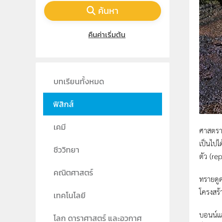
ค้นหา
คืนค่าเริ่มต้น
บทเรียนทั้งหมด
ฟิสิกส์
เคมี
ศาสตราจ
เป็นไปไ
ชีววิทยา
ตัว (re
คณิตศาสตร์
ทรายดูด
โครงสร้
เทคโนโลยี
บอนน์แ
โลก ดาราศาสตร์ และอวกาศ