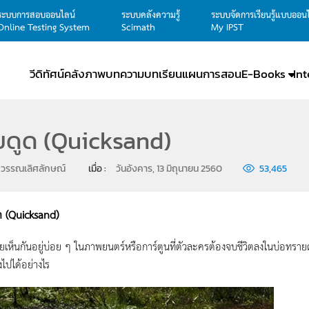
ระบบการสอบออนไลน์
ระบบคลังความรู้
ระบบจัดการเรียนรู้แบบออน
Online Testing System
Scimath
My IPST
วีดิทัศน์
คลังภาพ
บทความ
บทเรียน
แผนการสอน
E-Books
In
ยดูด (Quicksand)
ต วรรณเลิศลักษณ์
เมื่อ : 
วันอังคาร, 13 มิถุนายน 2560
53,465
ด (Quicksand)
ยเห็นกันอยู่บ่อย ๆ ในภาพยนตร์หรือการ์ตูนที่ตัวละครต้องจบชีวิตลงในบ่อทรายดู
งไปได้อย่างไร