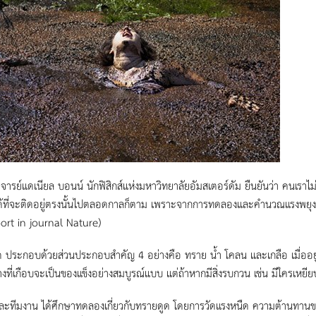
ารย์แดเนียล บอนน์ นักฟิสิกส์แห่งมหาวิทยาลัยอัมสเตอร์ดัม ยืนยันว่า คนเราไ
ด้ที่จะติดอยู่ตรงนั้นไปตลอดกาลก็ตาม เพราะจากการทดลองและคำนวณแรงพยุงอย่า
port in journal Nature)
 ประกอบด้วยส่วนประกอบสำคัญ 4 อย่างคือ ทราย น้ำ โคลน และเกลือ เมื่ออยู
างที่เกือบจะเป็นของแข็งอย่างสมบูรณ์แบบ แต่ถ้าหากมีสิ่งรบกวน เช่น มีใครเห
ละทีมงาน ได้ศึกษาทดลองเกี่ยวกับทรายดูด โดยการวัดแรงหนืด ความต้าน