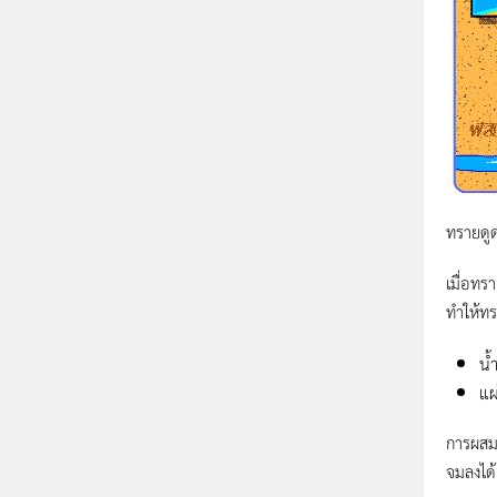
ทรายดูด
เมื่อทร
ทำให้ทร
น้
แผ
การผสมร
จมลงได้ 