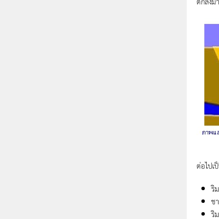
ตกลงมาม
ต่อไปเป
ริม
ช
ริ