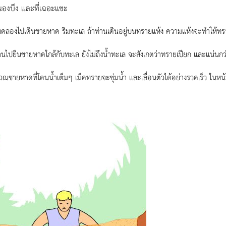
องบึง และที่เฉอะแชะ
ทดลองไปเดินชายหาด ริมทะเล ถ้าท่านเดินอยู่บนทรายแห้ง ความแห้งจะทำให้ทรายไ
่านไปยืนชายหาดใกล้กับทะเล ยังไม่ถึงน้ำทะเล จะสังเกตว่าทรายเปียก และแน่น
เวณชายหาดที่โดนน้ำเต็มๆ เม็ดทรายจะชุ่มน้ำ และเลื่อนตัวได้อย่างรวดเร็ว ในห