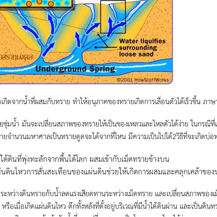
เกิดจากน้ำที่ผสมกับทราย ทำให้อนุภาคของทรายเกิดการเลื่อนตัวได้เร็วขึ้น ภาษาอ
ายชุ่มน้ำ มันจะเปลี่ยนสภาพของทรายให้เป็นของเหลวและไหลตัวได้ง่าย ในกรณีที่เ
ายจำนวนมหาศาลเป็นทรายดูดจะได้จากที่ไหน มีความเป็นไปได้2วิธีที่จะเกิดบ่
ำใต้ดินที่พุ่งทะลักจากพื้นใต้โลก ผสมเข้ากับเม็ดทรายข้างบน
่นดินไหวการสั่นสะเทือนของแผ่นดินช่วยให้เกิดการผสมและคลุกเคล้าของน้
ะหว่างดินทรายกับน้ำลดแรงเสียดทานระหว่างเม็ดทราย และเปลี่ยนสภาพของเม็ดทร
หรือเมื่อเกิดแผ่นดินไหว ตึกทั้งหลังที่ตั้งอยู่บริเวณที่มีน้ำใต้ดินผ่าน และเป็นด