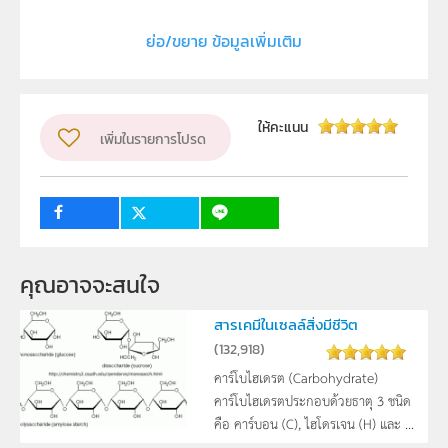
สถาบันส่งเสริมการสอนวิทยาศาสตร์และเทคโนโลยี (สสวท.)
ย่อ/ขยาย ข้อมูลเพิ่มเติม
ผู้แต่ง หรือ เจ้าของผลงาน
นายอนุรุทธิ์ หมีดเส็น
วิชา
ชีววิทยา
ให้คะแนน
ระดับชั้น
เพิ่มในรายการโปรด
ม.4, ม.5, ม.6
กลุ่มเป้าหมาย
ครู, นักเรียน
4
3
คุณอาจจะสนใจ
สารเคมีในเซลล์สิ่งมีชีวิต
(
132,918
)
คาร์โบไฮเดรต (Carbohydrate)
คาร์โบไฮเดรตประกอบด้วยธาตุ 3 ชนิด
คือ คาร์บอน (C), ไฮโดรเจน (H) และ ...