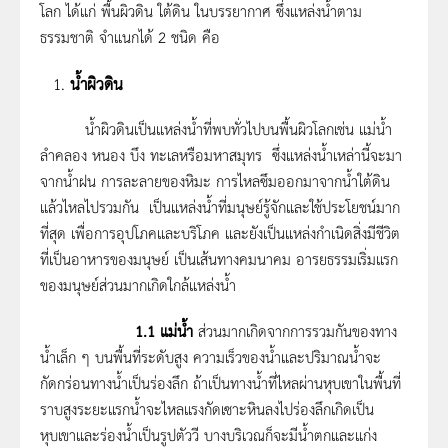
โลก ได้แก่ พื้นผิวดิน ใต้ดิน ในบรรยากาศ ซึ่งแหล่งน้ำตาม
ธรรมชาติ จำแนกได้ 2 ชนิด คือ
น้ำผิวดิน
น้ำผิวดินเป็นแหล่งน้ำที่พบทั่วไปบนพื้นผิวโลกเช่น แม่น้ำ
ลำคลอง หนอง บึง ทะเลหรือมหาสมุทร ซึ่งแหล่งน้ำเหล่านี้จะมา
จากน้ำฝน การละลายของหิมะ การไหลซึมออกมาจากน้ำใต้ดิน
แล้วไหลไปรวมกัน เป็นแหล่งน้ำที่มนุษย์รู้จักและใช้ประโยชน์มาก
ที่สุด เพื่อการอุปโภคและบริโภค และยังเป็นแหล่งกำเนิดสิ่งมีชีวิต
ที่เป็นอาหารของมนุษย์ เป็นเส้นทางคมนาคม อารยธรรมเริ่มแรก
ของมนุษย์ส่วนมากเกิดใกล้แหล่งน้ำ
1.1 แม่น้ำ
ส่วนมากเกิดจากการรวมกันของทาง
น้ำเล็ก ๆ บนพื้นที่ระดับสูง ความเร็วของน้ำและปริมาณน้ำจะ
กัดกร่อนทางน้ำเป็นร่องลึก ถ้าเป็นทางน้ำที่ไหลผ่านหุบเขาในพื้นที่
ราบสูงระยะแรกน้ำจะไหลแรงกัดเซาะหินลงไปร่องลึกเกิดเป็น
หุบเขาและร่องน้ำเป็นรูปตัววี บางบริเวณก็จะมีน้ำตกและแก่ง