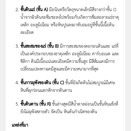
ชั้นดินแร่ (ชั้น A)
มีอนินทรียวัตถุขนาดเล็กมีสีจางกว่าชั้น O
น้ำจากผิวดินจะซึมชะลงไปพร้อมกับเกิดการซึมละลายแร่ธาตุ
เหล็ก อะลูมิเนียม หรือหินปูนลงมาทับถมอยู่ที่ชั้นนี้เนื้อดิน
ละเอียด
ชั้นสะสมของแร่ (ชั้น B)
มีการสะสมของตะกอนดินและ แร่ที่
เป็นองค์ประกอบของธาตุเหล็ก อะลูมิเนียม คาร์บอเนต และ
ซิลิกา ดินมีเนื้อแน่นละเอียดมีความชื้นสูง มีสีส้มแดงมีการ
เปลี่ยนแปลงทางเคมีสูงและมีความหนามากที่สุด
ชั้นการผุพังของดิน (ชั้น C)
ชั้นที่ยังเกิดดินไม่สมบูรณ์มีเศษ
หินที่ผุกร่อนแตกหักจากดินดาน
ชั้นดินดาน (ชั้น R)
ชั้นล่างสุดมีสีน้ำตาลอ่อนเป็นชั้นหินแข็งที่
ยังไม่ผุพังสลายตัว จัดเป็น หินต้นกำเนิดของดิน
แหล่งที่มา