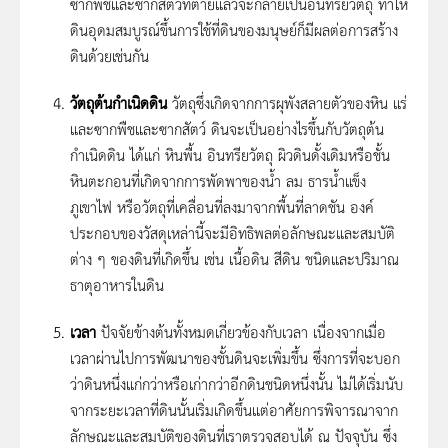
ซากพืชและซากสัตว์ที่ตายแล้วจะกลายเป็นอินทรียวัตถุ ทำให้
ดินอุดมสมบูรณ์ขึ้นการใช้ที่ดินของมนุษย์ก็มีผลต่อการสร้าง
ดินด้วยเช่นกัน
วัตถุต้นกำเนิดดิน
วัตถุซึ่งเกิดจากการผุพังสลายตัวของหิน แร่
และซากพืชและซากสัตว์ ดินจะเป็นอย่างไรขึ้นกับวัตถุต้น
กำเนิดดิน ได้แก่ หินพื้น อินทรียวัตถุ ผิวดินดั้งเดิมหรือชั้น
หินตะกอนที่เกิดจากการพัดพาของน้ำ ลม ธารน้ำแข็ง
ภูเขาไฟ หรือวัตถุที่เคลื่อนที่ลงมาจากพื้นที่ลาดชัน องค์
ประกอบของวัสดุเหล่านี้จะมีอิทธิพลต่อลักษณะและสมบัติ
ต่าง ๆ ของดินที่เกิดขึ้น เช่น เนื้อดิน สีดิน ชนิดและปริมาณ
ธาตุอาหารในดิน
เวลา
ปัจจัยข้างต้นทั้งหมดเกี่ยวข้องกับเวลา เนื่องจากเมื่อ
เวลาผ่านไปการพัฒนาของชั้นดินจะเพิ่มขึ้น ซึ่งการที่จะบอก
ว่าดินหนึ่งแก่กว่าหรือเก่ากว่าอีกดินชนิดหนึ่งนั้น ไม่ได้เริ่มนับ
จากระยะเวลาที่ดินนั้นเริ่มเกิดขึ้นแต่อาศัยการพิจารณาจาก
ลักษณะและสมบัติของดินที่เราตรวจสอบได้ ณ ปัจจุบัน ซึ่ง