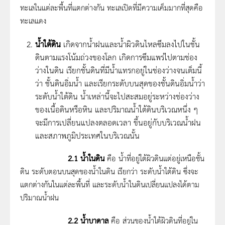
ทะเลในแต่ละพื้นที่แตกต่างกัน ทะเลเปิดที่มีความเค็มมากที่สุดคือ
ทะเลแดง
น้ำใต้ดิน
เกิดจากน้ำฝนและน้ำผิวดินไหลซึมลงไปในชั้น
ดินตามแรงโน้มถ่วงของโลก เกิดการซึมแพร่ไปตามช่อง
ว่างในดิน เรียกชั้นดินที่มีน้ำแทรกอยู่ในช่องว่างจนเต็มนี้
ว่า ชั้นดินอิ่มน้ำ และเรียกระดับบนสุดของชั้นดินอิ่มน้ำว่า
ระดับน้ำใต้ดิน น้ำเหล่านี้จะไปสะสมอยู่ระหว่างช่องว่าง
ของเนื้อดินหรือหิน และปริมาณน้ำใต้ดินบริเวณหนึ่ง ๆ
จะมีการเปลี่ยนแปลงตลอดเวลา ขึ้นอยู่กับบริเวณน้ำฝน
และสภาพภูมิประเทศในบริเวณนั้น
2.1 น้ำในดิน
คือ น้ำที่อยู่ใต้ผิวดินแต่อยู่เหนือชั้น
ดิน ระดับตอนบนสุดของน้ำในดิน เรียกว่า ระดับน้ำใต้ดิน ซึ่งจะ
แตกต่างกันในแต่ละพื้นที่ และระดับน้ำในดินเปลี่ยนแปลงได้ตาม
ปริมาณน้ำฝน
2.2 น้ำบาดาล
คือ ส่วนของน้ำใต้ผิวดินที่อยู่ใน