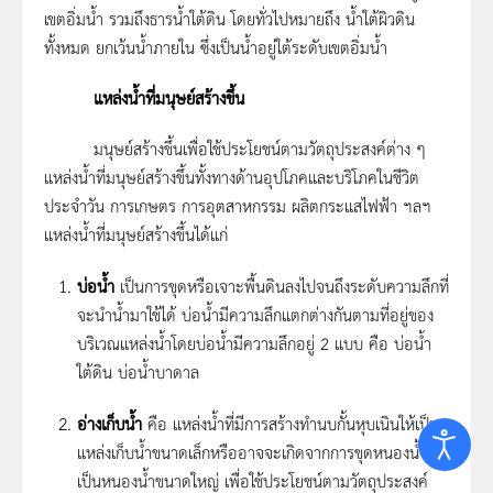
เขตอิ่มน้ำ รวมถึงธารน้ำใต้ดิน โดยทั่วไปหมายถึง น้ำใต้ผิวดิน
ทั้งหมด ยกเว้นน้ำภายใน ซึ่งเป็นน้ำอยู่ใต้ระดับเขตอิ่มน้ำ
แหล่งน้ำที่มนุษย์สร้างขึ้น
มนุษย์สร้างขึ้นเพื่อใช้ประโยชน์ตามวัตถุประสงค์ต่าง ๆ
แหล่งน้ำที่มนุษย์สร้างขึ้นทั้งทางด้านอุปโภคและบริโภคในชีวิต
ประจำวัน การเกษตร การอุตสาหกรรม ผลิตกระแสไฟฟ้า ฯลฯ
แหล่งน้ำที่มนุษย์สร้างขึ้นได้แก่
บ่อน้ำ
เป็นการขุดหรือเจาะพื้นดินลงไปจนถึงระดับความลึกที่
จะนำน้ำมาใช้ได้ บ่อน้ำมีความลึกแตกต่างกันตามที่อยู่ของ
บริเวณแหล่งน้ำโดยบ่อน้ำมีความลึกอยู่ 2 แบบ คือ บ่อน้ำ
ใต้ดิน บ่อน้ำบาดาล
อ่างเก็บน้ำ
คือ แหล่งน้ำที่มีการสร้างทำนบกั้นหุบเนินให้เป็น
แหล่งเก็บน้ำขนาดเล็กหรืออาจจะเกิดจากการขุดหนองน้ำให้
เป็นหนองน้ำขนาดใหญ่ เพื่อใช้ประโยชน์ตามวัตถุประสงค์