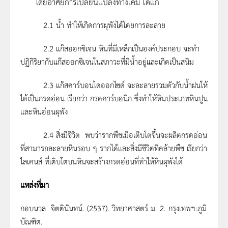
โดยอาศัยการเปลี่ยนแปลงทางเคมี ได้แก่
2.1 น้ำ ทำให้เกิดการผุพังได้โดยการละลาย
2.2 แก๊สออกซิเจน หินที่มีเหล็กเป็นองค์ประกอบ จะทำ
ปฏิกิริยากับแก๊สออกซิเจนในสภาวะที่มีน้ำอยู่และเกิดเป็นสนิม
2.3 แก๊สคาร์บอนไดออกไซด์ จะละลายรวมตัวกับน้ำฝนให้
ได้เป็นกรดอ่อน เรียกว่า กรดคาร์บอนิก ซึ่งทำให้หินประเภทหินปูน
และหินอ่อนผุพัง
2.4 สิ่งมีชีวิต พบว่ารากพืชเมื่อเติบโตขึ้นจะผลิตกรดอ่อน
ที่สามารถละลายหินรอบ ๆ รากได้และสิ่งมีชีวิตที่คล้ายพืช เรียกว่า
ไลเคนส์ ที่เติบโตบนหินจะสร้างกรดอ่อนที่ทำให้หินผุพังได้
แหล่งที่มา
กอบนวล จิตตินันทน์. (2537). วิทยาศาสตร์ ม. 2. กรุงเทพฯ:ภูมิ
บัณฑิต.