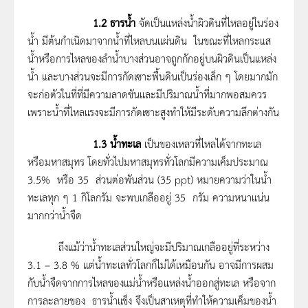
1.2 ธารน้ำ
จัดเป็นแหล่งน้ำผิวดินที่ไหลอยู่ในร่อง
น้ำ มีต้นกำเนิดมาจากน้ำที่ไหลบนแผ่นดิน ในขณะที่ไหลกระแส
น้ำหรือการไหลของลำน้ำบางส่วนอาจถูกกักอยู่บนผิวดินเป็นแหล่ง
น้ำ และบางส่วนจะมีการกัดเซาะพื้นดินเป็นร่องเล็ก ๆ โดยมากมัก
จะก่อตัวในที่ที่มีความลาดชันและมีปริมาณน้ำที่มากพอสมควร
เพราะน้ำที่ไหลแรงจะมีการกัดเซาะสูงทำให้มีระดับความลึกต่างกัน
1.3 น้ำทะเล
เป็นของเหลวที่ไหลได้จากทะเล
หรือมหาสมุทร โดยทั่วไปมหาสมุทรทั่วโลกมีความเค็มประมาณ
3.5% หรือ 35 ส่วนต่อพันส่วน (35 ppt) หมายความว่าในน้ำ
ทะเลทุก ๆ 1 กิโลกรัม จะพบเกลืออยู่ 35 กรัม ความหนาแน่น
มากกว่าน้ำจืด
ถึงแม้ว่าน้ำทะเลส่วนใหญ่จะมีปริมาณเกลืออยู่ที่ระหว่าง
3.1 – 3.8 % แต่น้ำทะเลทั่วโลกก็ไม่ได้เหมือนกัน อาจมีการผสม
กับน้ำจืดจากการไหลของแม่น้ำหรือแหล่งน้ำออกสู่ทะเล หรือจาก
การละลายของ ธารน้ำแข็ง จึงเป็นสาเหตุที่ทำให้ความเค็มของน้ำ