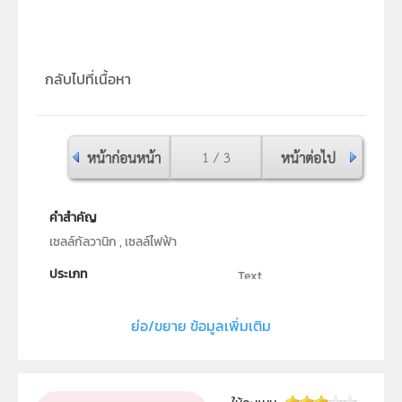
กลับไปที่เนื้อหา
หน้าก่อนหน้า
1 / 3
หน้าต่อไป
คำสำคัญ
เซลล์กัลวานิก , เซลล์ไฟฟ้า
ประเภท
Text
ลิขสิทธิ์
ย่อ/ขยาย ข้อมูลเพิ่มเติม
สถาบันส่งเสริมการสอนวิทยาศาสตร์และเทคโนโลยี (สสวท.)
ผู้แต่ง หรือ เจ้าของผลงาน
นายอนุสิษฐ์ เกื้อกูล
วิชา
เคมี