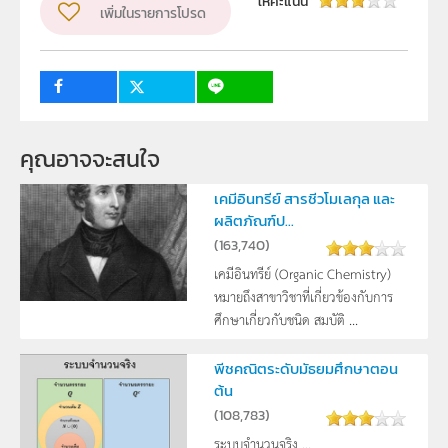
ให้คะแนน
เพิ่มในรายการโปรด
ระดับชั้น
ม.1, ม.2, ม.3, ม.4, ม.5, ม.6
กลุ่มเป้าหมาย
1
ครู, นักเรียน, บุคคลทั่วไป
คุณอาจจะสนใจ
เคมีอินทรีย์ สารชีวโมเลกุล และ
ผลิตภัณฑ์ป...
(
163,740
)
เคมีอินทรีย์ (Organic Chemistry)
หมายถึงสาขาวิชาที่เกี่ยวข้องกับการ
ศึกษาเกี่ยวกับชนิด สมบัติ ...
พีชคณิตระดับมัธยมศึกษาตอน
ต้น
(
108,783
)
ระบบจำนวนจริง ...