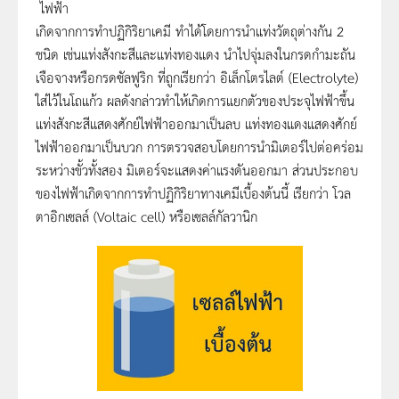
ไฟฟ้า
เกิดจากการทำปฏิกิริยาเคมี ทำได้โดยการนำแท่งวัตถุต่างกัน 2
ชนิด เช่นแท่งสังกะสีและแท่งทองแดง นำไปจุ่มลงในกรดกำมะถัน
เจือจางหรือกรดซัลฟูริก ที่ถูกเรียกว่า อิเล็กโตรไลต์ (Electrolyte)
ใส่ไว้ในโถแก้ว ผลดังกล่าวทำให้เกิดการแยกตัวของประจุไฟฟ้าขึ้น
แท่งสังกะสีแสดงศักย์ไฟฟ้าออกมาเป็นลบ แท่งทองแดงแสดงศักย์
ไฟฟ้าออกมาเป็นบวก การตรวจสอบโดยการนำมิเตอร์ไปต่อคร่อม
ระหว่างขั้วทั้งสอง มิเตอร์จะแสดงค่าแรงดันออกมา ส่วนประกอบ
ของไฟฟ้าเกิดจากการทำปฏิกิริยาทางเคมีเบื้องต้นนี้ เรียกว่า โวล
ตาอิกเซลล์ (Voltaic cell) หรือเซลล์กัลวานิก