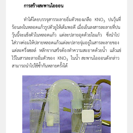
การสร้างสะพานไอออน
ทำได้โดยบรรจุสารระลายอิ่มตัวของเกลือ KNO
ปนวุ้นที่
3
ร้อนลงในหลอดแก้วรูปตัวยูให้เต็มพอดี เมื่อเย็นลงสารละลายที่ปน
วุ้นนี้จะแข็งตัวในหลอดแก้ว แต่ละปลายอุดด้วยใยแก้ว ซึ่งนำไป
ใส่วางค่อมให้ปลายหลอดแก้วแต่ละปลายจุ่มอยู่ในสารละลายของ
แต่ละครึ่งเซลล์ หลักจากเสร็จต้องทำความสะอาดด้วยน้ำ แล้วแช่
ไว้ในสารละลายอิ่มตัวของ KNO
ในน้ำ สะพานไอออนดังกล่าว
3
สามารถนำไปใช้ซ้ำกันหลายครั้งได้