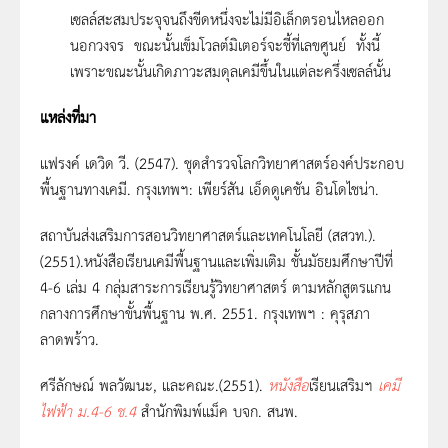
เซลล์สะสมประจุจนถึงขีดหนึ่งจะไม่มีอิเล็กตรอนไหลออก
นอกวงจร ขณะนั้นเข็มโวลต์มิเตอร์จะชี้ที่เลขศูนย์ ทั้งนี้
เพราะขณะนั้นเกิดภาวะสมดุลเคมีขึ้นในแต่ละครึ่งเซลล์นั้น
แหล่งที่มา
แฟรงค์ เดวิด วี. (2547). ชุดสำรวจโลกวิทยาศาสตร์องค์ประกอบ
พื้นฐานทางเคมี. กรุงเทพฯ: เพียร์สัน เอ็ดดูเคชัน อินโดไชน่า.
สถาบันส่งเสริมการสอนวิทยาศาสตร์และเทคโนโลยี (สสวท.).
(2551).หนังสือเรียนเคมีพื้นฐานและเพิ่มเติม ชั้นมัธยมศึกษาปีที่
4-6 เล่ม 4 กลุ่มสาระการเรียนรู้วิทยาศาสตร์ ตามหลักสูตรแกน
กลางการศึกษาขั้นพื้นฐาน พ.ศ. 2551. กรุงเทพฯ : คุรุสภา
ลาดพร้าว.
ศรีลักษณ์ พลวัฒนะ, และคณะ.(2551).
หนังสือ
เรียนเสริมฯ
เคมี
ไฟฟ้า
ม.4-6 ช.4
สำนักพิมพ์แม็ค บจก. สนพ.