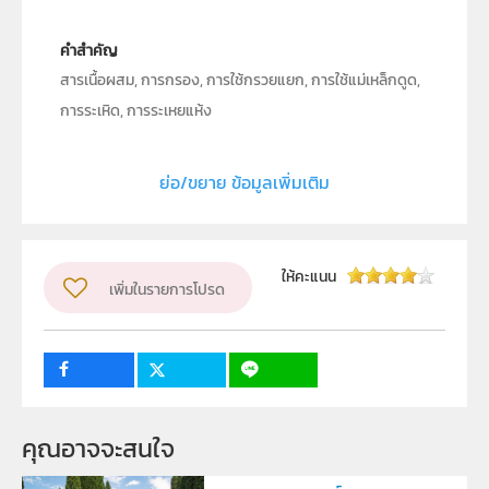
คำสำคัญ
สารเนื้อผสม, การกรอง, การใช้กรวยแยก, การใช้แม่เหล็กดูด,
การระเหิด, การระเหยแห้ง
ประเภท
Text
ย่อ/ขยาย ข้อมูลเพิ่มเติม
ลิขสิทธิ์
สถาบันส่งเสริมการสอนวิทยาศาสตร์และเทคโนโลยี (สสวท.)
ผู้แต่ง หรือ เจ้าของผลงาน
ศุภาวิตา จรรยา
ให้คะแนน
เพิ่มในรายการโปรด
ระดับชั้น
ป.6
กลุ่มเป้าหมาย
ครู, นักเรียน, บุคคลทั่วไป
14
40
คุณอาจจะสนใจ