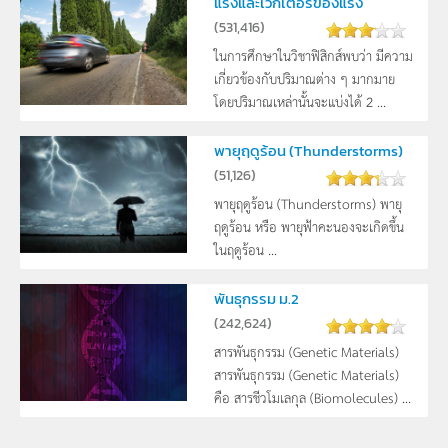
แรงและเวกเตอร์ของแรง
(
531,416
)
ในการศึกษาในวิชาฟิสิกส์พบว่า มีความ
เกี่ยวข้องกับปริมาณต่าง ๆ มากมาย
โดยปริมาณเหล่านั้นจะแบ่งได้ 2 ...
พายุฤดูร้อน (Thunderstorms)
(
51,126
)
พายุฤดูร้อน (Thunderstorms) พายุ
ฤดูร้อน หรือ พายุฟ้าคะนองจะเกิดขึ้น
ในฤดูร้อน ...
พันธุกรรม ม.2
(
242,624
)
สารพันธุกรรม (Genetic Materials)
สารพันธุกรรม (Genetic Materials)
คือ สารชีวโมเลกุล (Biomolecules) ...