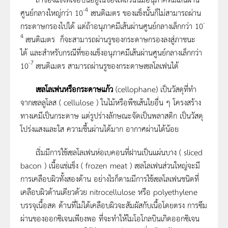
-
4
ศูนย์กลางใหญ่กว่า 10
เซนติเมตร ของแข็งนั้นก็ไม่สามารถผ่าน
-
กระดาษกรองไปได้ แต่ถ้าอนุภาคมีเส้นผ่านศูนย์กลางเล็กกว่า 10
4
เซนติเมตร ก็จะสามารถผ่านรูของกระดาษกรองลงสู่ภาชนะ
ได้ และสำหรับกรณีที่ของแข็งอนุภาคมีเส้นผ่านศูนย์กลางเล็กกว่า
-
7
10
เซนติเมตร สามารถผ่านรูของกระดาษเซลโลเฟนได้
เซลโลเฟนหรือกระดาษแก้ว
(cellophane) เป็นวัสดุที่ทำ
จากเซลลูโลส ( cellulose ) ในไม้หรือพืชเส้นใยอื่น ๆ โครงสร้าง
ทางเคมีเป็นกระดาษ แต่รูปร่างลักษณะจัดเป็นพลาสติก เป็นวัสดุ
โปร่งแสงและใส ความชื้นผ่านได้มาก อากาศผ่านได้น้อย
เริ่มมีการใช้เซลโลเฟนห่อเบคอนที่ฝานเป็นแผ่นบาง ( sliced
bacon ) เนื้อแช่แข็ง ( frozen meat ) เซลโลเฟนส่วนใหญ่จะมี
การเคลือบผิวทั้งสองด้าน อย่างไรก็ตามมีการใช้เซลโลเฟนชนิดที่
เคลือบผิวด้านเดียวด้วย nitrocellulose หรือ polyethylene
บรรจุเนื้อสด ด้านที่ไม่ได้เคลือบผิวจะสัมผัสกับเนื้อโดยตรง การซึม
ผ่านของออกซิเจนเพียงพอ ที่จะทำให้ไมโอโกลบินเกิดออกซิเจน