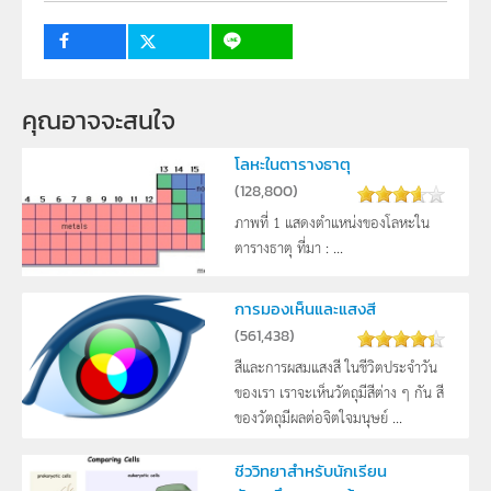
ระดับชั้น
ม.4, ม.5, ม.6
กลุ่มเป้าหมาย
ครู, นักเรียน
คุณอาจจะสนใจ
โลหะในตารางธาตุ
(
128,800
)
ภาพที่ 1 แสดงตำแหน่งของโลหะใน
ตารางธาตุ ที่มา : ...
การมองเห็นและแสงสี
(
561,438
)
สีและการผสมแสงสี ในชีวิตประจำวัน
ของเรา เราจะเห็นวัตถุมีสีต่าง ๆ กัน สี
ของวัตถุมีผลต่อจิตใจมนุษย์ ...
ชีววิทยาสำหรับนักเรียน