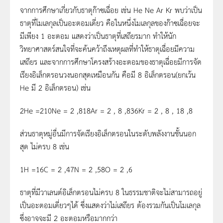
จากการศึกษาเกี่ยวกับธาตุก๊าซเฉื่อย เช่น He Ne Ar Kr พบว่าเป็น
ธาตุที่โมเลกุลเป็นอะตอมเดี่ยว คือในหนึ่งโมเลกุลของก๊าซเฉื่อยจะ
มีเพียง 1 อะตอม แสดงว่าเป็นธาตุที่เสถียรมาก ทำให้นัก
วิทยาศาสตร์สนใจที่จะค้นคว้าถึงเหตุผลที่ทำให้ธาตุเฉื่อยมีความ
เสถียร และจากการศึกษาโครงสร้างอะตอมของธาตุเฉื่อยมีการจัด
เรียงอิเล็กตรอนวงนอกสุดเหมือนกัน คือมี 8 อิเล็กตรอน(ยกเว้น
He มี 2 อิเล็กตรอน) เช่น
2He =210Ne = 2 ,818Ar = 2 , 8 ,836Kr = 2 , 8 , 18 ,8
ส่วนธาตุหมู่อื่นมีการจัดเรียงอิเล็กตรอนในระดับพลังงานชั้นนอก
สุด ไม่ครบ 8 เช่น
1H =16C = 2 ,47N = 2 ,58O = 2 ,6
ธาตุที่มีวาเลนต์อิเล็กตรอนไม่ครบ 8 ในธรรมชาติจะไม่สามารถอยู่
เป็นอะตอมเดี่ยวๆได้ ซึ่งแสดงว่าไม่เสถียร ต้องรวมกันเป็นโมเลกุล
ซึ่งอาจจะมี 2 อะตอมหรือมากกว่า